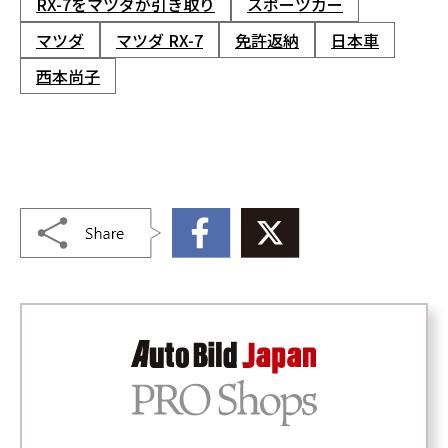
RX-7をマツダが引き取り
スポーツカー
マツダ
マツダ RX-7
免許返納
日本車
西本尚子