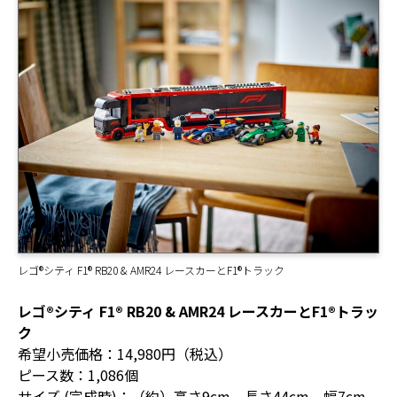
レゴ®シティ F1® RB20 & AMR24 レースカーとF1®トラック
レゴ®シティ F1® RB20 & AMR24 レースカーとF1®トラッ
ク
希望小売価格：14,980円（税込）
ピース数：1,086個
サイズ (完成時)：（約）高さ9cm、長さ44cm、幅7cm