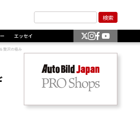
ー
エッセイ
力＆贅沢の極み
デ