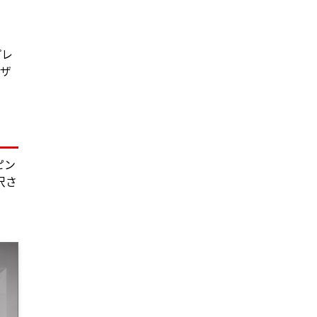
プレ
デザ
ピン
沢さ