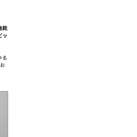
性能
ビッ
ゆる
のお