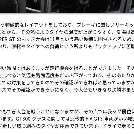
いう特徴的なレイアウトをしており、ブレーキに厳しいサーキ
ことから、その熱によりタイヤの温度が上がりやすく、夏場は
ER GT のもてぎ大会は11月という寒い時期に開催されるため
おり、摩耗やタイヤへの負荷という所よりもピックアップに苦
い、短い時間ではありますが走行機会を得ることができました。そ
を比べると気温も路面温度もだいぶ下がっており、そのあたり
しての対策をしてきたのでその確認ができればと思っています
ィスでその確認ができそうになく、今大会もいきなり決勝本番
でもてぎ大会を戦うことになりますが、その点では我々が優位
。GT300 クラスに関しては比較的 FIA GT3 車両がいい結
ず新しい取り組みのタイヤが用意できています。ドライで走る