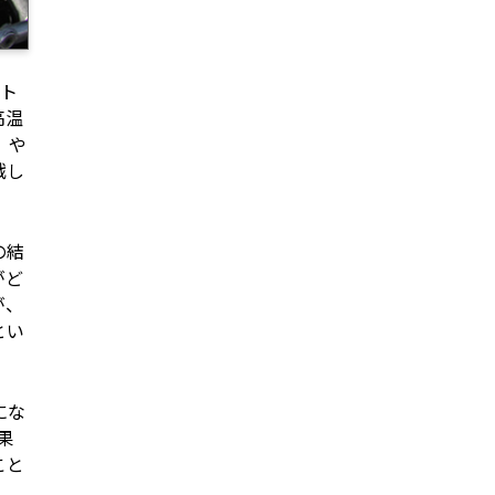
ット
高温
、や
戦し
の結
がど
が、
とい
にな
果
こと