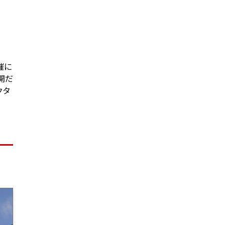
催に
開だ
クタ