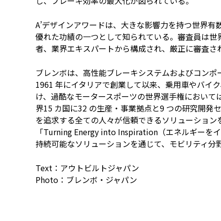
し、ブレーキ効率の最大化が図られている。
A’デザインアワードは、大きな影響力を持つ世界有
優れた功績の一つとして知られている。審査員は世
者、業界エキスパートから構成され、厳正に審査さ
ブレンボは、高性能ブレーキシステムおよびコンポ
1961 年にイタリアで創業して以来、乗用車やバ
け、過酷なモータースポーツの世界選手権においては
界15 カ国に32 の生産・事業拠点と9 つの研究開発
を追求する全ての人々が信頼できるソリューションを開発
「Turning Energy into Inspirati
持続可能なソリューションを通じて、モビリティ分
Text：アウトビルトジャパン
Photo：ブレンボ・ジャパン