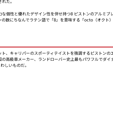
された。
強力な個性と優れたデザイン性を併せ持つ8 ピストンのアルミブ
の数にちなんでラテン語で「8」を意味する「octo（オクト
ット、キャリパーのスポーティテイストを強調するピストンの
国の高級車メーカー、ランドローバー史上最もパワフルでダイ
さわしいものだ。