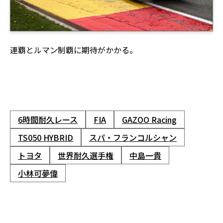
連覇とルマン制覇に期待がかかる。
6時間耐久レース
FIA
GAZOO Racing
TS050 HYBRID
スパ・フランコルシャン
トヨタ
世界耐久選手権
中島一貴
小林可夢偉