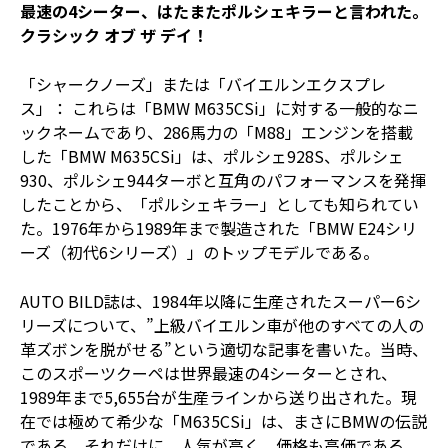
最速の4シーター、はたまたポルシェキラーと言われた。
クラシック オブ ザ デイ！
「シャークノーズ」または「バイエルンエクスプレ
ス」： これらは「BMW M635CSi」に対する一般的なニ
ックネームであり、286馬力の「M88」エンジンを搭載
した「BMW M635CSi」は、ポルシェ928S、ポルシェ
930、ポルシェ944ターボと互角のパフォーマンスを発揮
したことから、「ポルシェキラー」としても知られてい
た。1976年から1989年まで製造された「BMW E24シリ
ーズ（初代6シリーズ）」のトップモデルである。
AUTO BILD誌は、1984年以降に生産されたスーパー6シ
リーズについて、”上級バイエルン車が他のすべての人の
革ズボンを脱がせる”という適切な記事を書いた。当時、
このスポーツクーペは世界最速の4シーターとされ、
1989年まで5,655台が生産ラインから送り出された。現
在では極めて希少な「M635CSi」は、まさにBMWの伝説
である。それだけに、人気が高く、価格も高価である。