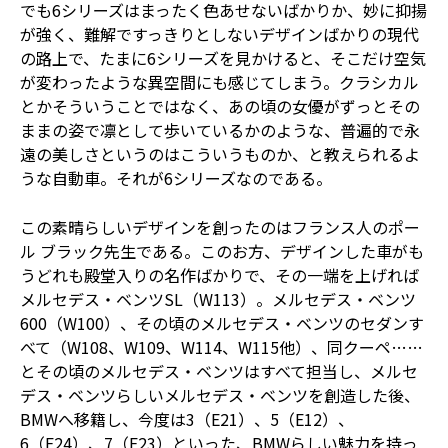
でも6シリーズはまったく色あせないばかりか、妙に抑揚
が強く、難解ですっきりとしないデザインばかりの現代
の路上で、たまに6シリーズを見かけると、そこだけ空気
が変わったような異空間にも感じてしまう。クラシカル
とかそういうことではなく、あの頃の女優がずっとその
ままの姿で凛として歩いているかのような、普遍的で永
遠の美しさというのはこういうものか、と教えられるよ
うな自動車。それが6シリーズなのである。
この素晴らしいデザインを創ったのはフランス人のポー
ル ブラック先生である。このお方、デザインした車がも
うどれも殿堂入りの名作ばかりで、その一端を上げれば
メルセデス・ベンツSL（W113）。メルセデス・ベンツ
600（W100）、その頃のメルセデス・ベンツのセダンす
べて（W108、W109、W114、W115他）、同クーペ……
とその頃のメルセデス・ベンツはすべて担当し、メルセ
デス・ベンツらしいメルセデス・ベンツを創造した後、
BMWへ移籍し、今度は3（E21）、5（E12）、
6（E24）、7（E23）といった、BMWらしい魅力を持っ