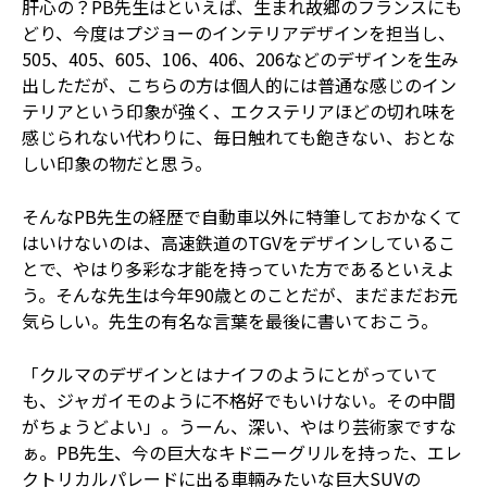
肝心の？PB先生はといえば、生まれ故郷のフランスにも
どり、今度はプジョーのインテリアデザインを担当し、
505、405、605、106、406、206などのデザインを生み
出しただが、こちらの方は個人的には普通な感じのイン
テリアという印象が強く、エクステリアほどの切れ味を
感じられない代わりに、毎日触れても飽きない、おとな
しい印象の物だと思う。
そんなPB先生の経歴で自動車以外に特筆しておかなくて
はいけないのは、高速鉄道のTGVをデザインしているこ
とで、やはり多彩な才能を持っていた方であるといえよ
う。そんな先生は今年90歳とのことだが、まだまだお元
気らしい。先生の有名な言葉を最後に書いておこう。
「クルマのデザインとはナイフのようにとがっていて
も、ジャガイモのように不格好でもいけない。その中間
がちょうどよい」。うーん、深い、やはり芸術家ですな
ぁ。PB先生、今の巨大なキドニーグリルを持った、エレ
クトリカルパレードに出る車輛みたいな巨大SUVの