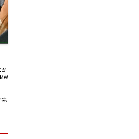
とが
MW
が完
。