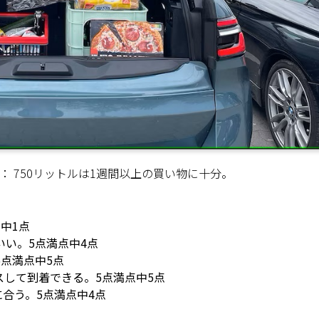
 750リットルは1週間以上の買い物に十分。
中1点
い。5点満点中4点
点満点中5点
して到着できる。5点満点中5点
合う。5点満点中4点