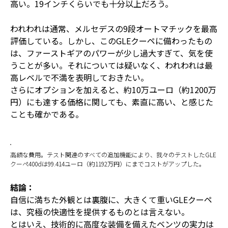
高い。19インチくらいでも十分以上だろう。
われわれは通常、メルセデスの9段オートマチックを最高
評価している。しかし、このGLEクーペに備わったもの
は、ファーストギアのパワーが少し過大すぎて、気を使
うことが多い。それについては疑いなく、われわれは最
高レベルで不満を表明しておきたい。
さらにオプションを加えると、約10万ユーロ（約1200万
円）にも達する価格に関しても、素直に高い、と感じた
ことも確かである。
高額な費用。テスト関連のすべての追加機能により、我々のテストしたGLE
クーペ400dは99.414ユーロ（約1192万円）にまでコストがアップした。
結論：
自信に満ちた外観とは裏腹に、大きくて重いGLEクーペ
は、究極の快適性を提供するものとは言えない。
とはいえ、技術的に高度な装備を備えたベンツの実力は