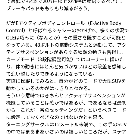
で最低でも4本で20万円以上の価格は覚悟するべき）、
ブレーキパッドももりもり減るだろう。
だがEアクティブボディコントロール（E-Active Body
Control）と呼ばれるシャシーのおかげで、多くの状況で
GLEは巧みに（なんとか）その重さを隠すことが可能と
なっている。48ボルトの電動システムと連動して、アク
ティブサスペンションがあらゆる種類の動きも習得し、
カーブモード（3段階調整可能）ではコーナーに傾いた
り、体の動きにほとんど気づかないほどの段差を感知し
て追い越したりできるようになっている。
実際に操縦してみると、自分がどのモードで大型SUVを
動かしているのかがはっきりとわかる。
そういう意味ではきちんとアクティブサスペンションが
機能していることは確かではあるが、であるならば最初
から「これが一番のセッティングだ」というべきモード
に設定しておくべきなのではないかとも思う。
ターニングサークルは12メートル未満で、この手のSUV
の中ではまあまあ小さいのは嬉しいところだが、ステア