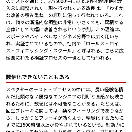
のテストを通じて、2万5000件におよぶ性能関連機能が
入念に調整された。現在行われている改良は、「わずか
な改善の積み重ね」の原則に沿って行われている。これ
は、個々の漸進的な調整は非常に小さくても、累積する
全体として大幅に改善されるという原則。この理論は、
スポーツやハイレベルなビジネス分野では広く用いら
れ、実証されているもので、社内で「ロールス・ロイ
ス・フィニッシング・スクール」と呼ばれる、さらに広
範囲にわたる検証プロセスの一環として行われる。
数値化できないこともある
スペクターのテスト・プロセスの中には、長い経験を積
んだ比類のない優秀なエンジニアの判断と直感が反映さ
れるために、数値化は不可能なことがある。たとえば、
回生ブレーキに関しては、楽なフィーリングでありなが
ら、しっかりとブレーキが効くよう、精緻化するために
すでに1500時間以上が費やされているという。制動力に
伴って生じるセンサー入力をデータ・ロガーで処理する