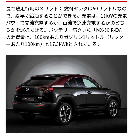
長距離走行時のメリット： 燃料タンクは50リットルなの
で、素早く給油することができる。充電は、11kWの充電
パワーで交流充電するか、直流で急速充電するかのどち
らかを選択できる。バッテリー満タンの「MX-30 R-EV」
の消費量は、100kmあたりガソリン1リットル（リッタ
ーあたり100km）と17.5kWhとされている。