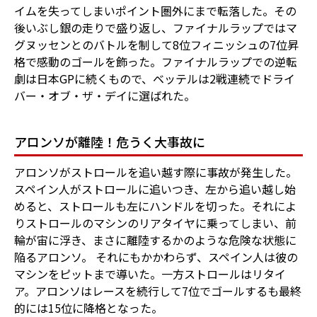
イムを失ってしまいポイント圏外にまで転落した。その
後いぶし銀の走りで盛り返し、ファイナルラップではマ
グヌッセンとのバトルを制して8位フィニッシュの7位昇
格で感動のゴールを飾った。ファイナルラップでの逆転
劇は日本GPに続くもので、ベッテルは2戦連続でドライ
バー・オブ・ザ・デイに選ばれた。
アロンソが離陸！危うく大事故に
アロンソがストロールを追い越す際に事故が発生した。
スペイン人がストロールに追いつき、左から追い越し始
めると、ストロールも左にハンドルを切った。それによ
りストロールのマシンのリアタイヤに乗ってしまい、前
輪が宙に浮き、まさに離陸するかのような危険な状態に
陥るアロンソ。 それにもかかわらず、スペイン人は彼の
マシンをピットまで導いた。一方ストロールはリタイ
ア。アロンソはレースを続行して7位でゴールするも最終
的には15位に降格となった。