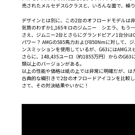
売されたメルセデスGクラスと、いろんな面で、繰
デザインとは別に、この2台のオフロードモデルは非
気筒のわずか1,165キロのジムニー シエラ、もう一
さえ、ジムニー2台とさらにグランドピアノ1台分は
パワー？ AMGの585馬力および850Nmに対して、
ンスミッションを使用しているが、G63にはAMGス
さらに、148,435ユーロ（約1855万円）からのG6
類以上のバージョンがある。
以上の性能や価格は紙の上では非常に明確だが、は
古典的な綱引きで2台のオフロードアイコンを比較
さて、その対決結果やいかに！