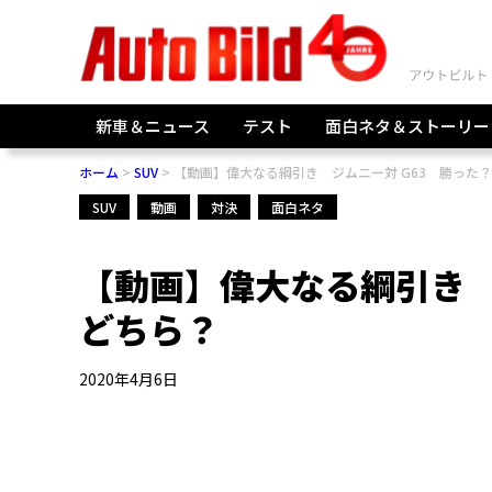
新車＆ニュース
テスト
面白ネタ＆ストーリー
ホーム
SUV
【動画】偉大なる綱引き ジムニー対 G63 勝った
SUV
動画
対決
面白ネタ
【動画】偉大なる綱引き 
どちら？
2020年4月6日