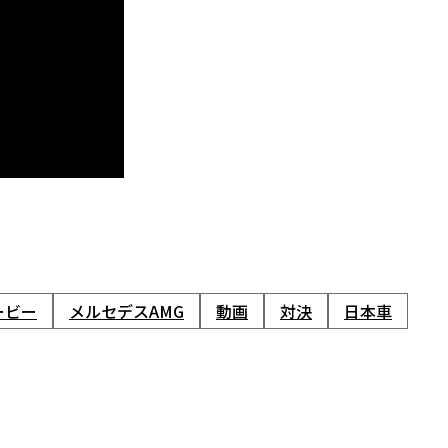
ービー
メルセデスAMG
動画
対決
日本車