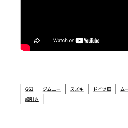
G63
ジムニー
スズキ
ドイツ車
ム
綱引き