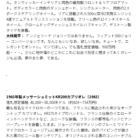
ル。タンウィッカーインテリアと同色の織物製フロント＆リアフロアマッ
ト。ボディカラーと同色のダッシュボード、シングルメーター、同色の2ス
ポークステアリングホイール。リアに搭載された500cc空冷2気筒エンジンと
4速マニュアルトランスミッションを搭載。クリーム色の12インチスチール
ホイール、クロームドッグディッシュスタイルハブキャップ、デストーン製
タイヤを装着。
大林晃平：
アンジェリーナ ジョリーではありません。フィアット500ジョリ
ー コンバージョンです。なんともいいなあ、欲しいなあ。キュートで、エ
レガントでオシャレ。マジでほしい。でも落札想定価格、900万円
超・・・。さらに地中海かどこかにこれに似合う別荘と閉まっておくガレー
ジも必須。夢のまた夢、である。
1963年製メッサーシュミットKR200カブリオレ（1963）
落札想定価格: 48,000～58,000米ドル（約624～754万円）
最も有名なマイクロカーの一つである、フランスに輸出された希少なオープ
ントップ カブリオレ。KR175タイプのハンドル、フランス仕様のイエローテ
ィントヘッドライトなど、ユニークな装備。フランスの都市名バッジとナン
バープレートを装着したまま。ジョージア州マディソンのブルース ワイナー
マイクロカー ミュージアムに展示されていた個体。白のパイピングが施さ
れた黒のビニール製インテリアと、オリジナルとされる黒のコンバーチブル