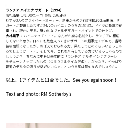
ランチア ハイエナ ザガート（1994）
落札価格: 148,500ユーロ（約2,050万円）
わずか3人のプライベートオーナー。新車からの走行距離8,950km未満。ザ
ガートが製造したわずか24台のハイエナのうちの15台目。ドイツに新車で納
車され、現在に至る。魅力的なヴェルデザガートペイントでの仕上げ。
大林晃平：
ハイエナって・・・。なんだか嫌な名前だし、ランチアに相応
しくないと思う。日本にも数台入ってきたザガートの超限定モデルで、当時
結構話題になったが、おぼえておられる方、果たしてどのくらいいらっしゃ
るでしょうか・・・。そして今、これを所有している方はいらっしゃるので
しょうか？ ちなみに中身は基本的に「ランチア デルタ インテグラーレ」
をチューンナップしたもの（つまりフルタイム4WD）。だったら、やっぱり
普通のデルタのほうが格好いいなぁ、という言葉は禁句なのでしょうか。
以上、1アイテムと11台でした。See you again soon！
Text and photo: RM Sotherby’s