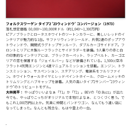
フォルクスワーゲン タイプ2 ’23ウィンドウ’ コンバージョン（1973）
落札想定価格: 80,000～100,000米ドル（約1,040～1,300万円）
ピアノブラックとロータスホワイトのツートンカラーに、美しいレッドのイ
ンテリアが魅力的な1台。サファリウィンドシールド、片側2連のポップアウ
トウィンドウ、開閉式ラグトップサンルーフ、ダブルカーゴサイドドア。フ
ロントとリアに木製ルーフラックとサイドラダーを装備。9人乗りの赤と白
の印象的なインテリアには、ブラックカーペット、ラップベルト、カーゴエ
リアの窓を保護する「ジェイルバー」などが装備されている。1,500cc空冷
フラット4気筒エンジンと4速マニュアルミッションを搭載。エンジン、トラ
ンスミッション、サスペンション、ステアリング、電装系をフルリファイ
ン。ホワイトウォールタイヤとレッドペイントホイール、クロームメッキの
トリムリングとハブキャップを装着。人気の高いタイプ2サンバー”23ウィン
ドウ”のトリビュートモデル。
大林晃平：
やっぱりいいよなぁ「T1」か「T2」。BEVの「ID.Buzz」が出た
今でも、やっぱりこっちがオリジナルで本物だよなぁ、とつくづく思う。で
もこれ1,000万円以上か。気楽に仲間とバンドワゴン、なんてもう遠い話に
なってしまった。なんとも残念な、もはや雲上の一台。