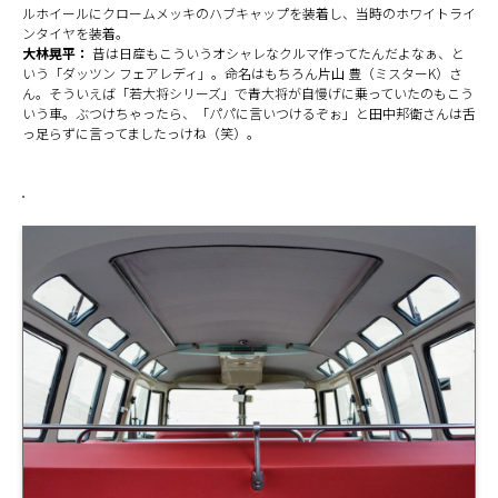
ルホイールにクロームメッキのハブキャップを装着し、当時のホワイトライ
ンタイヤを装着。
大林晃平：
昔は日産もこういうオシャレなクルマ作ってたんだよなぁ、と
いう「ダッツン フェアレディ」。命名はもちろん片山 豊（ミスターK）さ
ん。そういえば「若大将シリーズ」で青大将が自慢げに乗っていたのもこう
いう車。ぶつけちゃったら、「パパに言いつけるぞぉ」と田中邦衛さんは舌
っ足らずに言ってましたっけね（笑）。