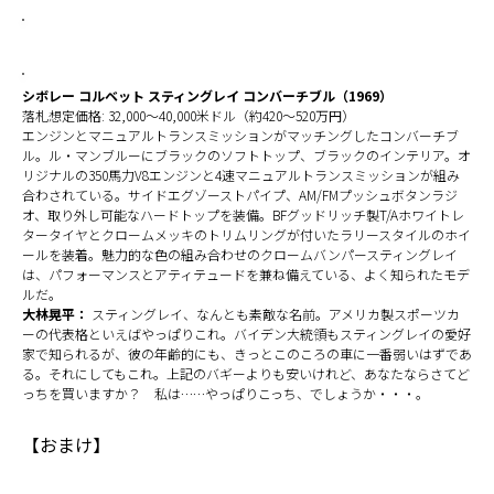
シボレー コルベット スティングレイ コンバーチブル（1969）
落札想定価格: 32,000～40,000米ドル（約420～520万円）
エンジンとマニュアルトランスミッションがマッチングしたコンバーチブ
ル。ル・マンブルーにブラックのソフトトップ、ブラックのインテリア。オ
リジナルの350馬力V8エンジンと4速マニュアルトランスミッションが組み
合わされている。サイドエグゾーストパイプ、AM/FMプッシュボタンラジ
オ、取り外し可能なハードトップを装備。BFグッドリッチ製T/Aホワイトレ
タータイヤとクロームメッキのトリムリングが付いたラリースタイルのホイ
ールを装着。魅力的な色の組み合わせのクロームバンパースティングレイ
は、パフォーマンスとアティテュードを兼ね備えている、よく知られたモデ
ルだ。
大林晃平：
スティングレイ、なんとも素敵な名前。アメリカ製スポーツカ
ーの代表格といえばやっぱりこれ。バイデン大統領もスティングレイの愛好
家で知られるが、彼の年齢的にも、きっとこのころの車に一番弱いはずであ
る。それにしてもこれ。上記のバギーよりも安いけれど、あなたならさてど
っちを買いますか？ 私は……やっぱりこっち、でしょうか・・・。
【おまけ】