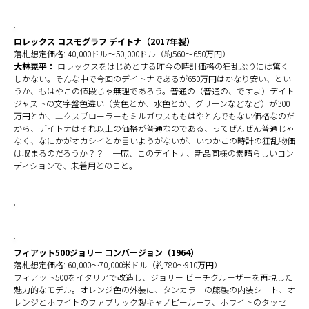
ロレックス コスモグラフ デイトナ（2017年製）
落札想定価格: 40,000ドル～50,000ドル（約560～650万円）
大林晃平：
ロレックスをはじめとする昨今の時計価格の狂乱ぶりには驚く
しかない。そんな中で今回のデイトナであるが650万円はかなり安い、とい
うか、もはやこの値段じゃ無理であろう。普通の（普通の、ですよ）デイト
ジャストの文字盤色違い（黄色とか、水色とか、グリーンなどなど）が300
万円とか、エクスプローラーもミルガウスももはやとんでもない価格なのだ
から、デイトナはそれ以上の価格が普通なのである、ってぜんぜん普通じゃ
なく、なにかがオカシイとか言いようがないが、いつかこの時計の狂乱物価
は収まるのだろうか？？ 一応、このデイトナ、新品同様の素晴らしいコン
ディションで、未着用とのこと。
フィアット500ジョリー コンバージョン（1964）
落札想定価格: 60,000～70,000米ドル（約780～910万円）
フィアット500をイタリアで改造し、ジョリー ビーチクルーザーを再現した
魅力的なモデル。オレンジ色の外装に、タンカラーの籐製の内装シート、オ
レンジとホワイトのファブリック製キャノピールーフ、ホワイトのタッセ