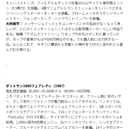
キャンバストップ。フィヒテル＆ザックス社製191cc2サイクル単気筒エンジ
ン（9.5馬力）を搭載。4速マニュアルトランスミッションをリバースさせる
リバーシングスターターモーターを搭載。クロームメッキのラゲッジラック
とミラー、フェンダーランプ、ハイマウントバンパーを装備。
大林晃平：
メッサーシュミットとかユンカースとかの名前がなくなって淋
しいが、とにかくメッサーシュミットはそんな航空機メーカーらしい作品で
ある。映画「アダムスファミリー」でモップのお化けがこれに乗っていた
が、モップの愛車がもはや800万円なのかぁ。でも個人的には大好きな一
台。もしもこれで、今すぐに横浜から京都とか神戸まで行けと言われたら喜
んで引き受ける。
ダットサン1600フェアレディ（1967）
落札想定価格: 30,000～35,000米ドル（約390～455万円）
この「ダットサン フェアレディ ロードスター」は、クリーム色に赤のレザ
ー、そして赤のソフトトップが魅力的なレストアモデルだ。インテリアは、
ボルドー色のフェイクウッドダッシュとブラックメーター、3本スポークの
スポーツステアリングホイール。フロントフェンダーとトランクリッドに
「FairLady」のロゴを配し、サイドボディにステンレススチールのトリムを
採用。1,600cc直列4気筒エンジン、SUツインキャブレター、レッドエアクリ
ーナー、フルーテッドアルミニウムバルブカバーを装備。14インチのスチー