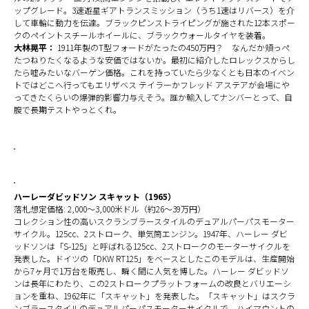
ップグレード。3速遊星ギアトランスミッション（うち1速はリバース）を介
して車輪に動力を伝達。ブラックピンストライピングが施された12本スポー
クのペイントスチールホイールに、ブラックウォールタイヤを装着。
大林晃平：
1911年製のT型フォードがたったの450万円？ なんだか頬っぺ
たつねりたくなるような安価ではないか。最初に紹介したロレックスからし
たら嘘みたいなバーゲン価格。これを持っていたら少なくとも日本のイベン
トではどこへ行ってもエリザベス テイラーかフレッド アステアが会場にや
ってきたくらいの爆弾的影響力与えそう。誰か輸入してナンバーとって、自
腹で長期テストやっとくれ。
ハーレーダビッドソン スキャット（1965）
落札想定価格: 2,000～3,000米ドル（約26～39万円）
コレクション性の高いスクランブラースタイルのデュアルパーパスモーター
サイクル。125cc、2ストローク、単気筒エンジン。1947年、ハーレー ダビ
ッドソンは「S-125」と呼ばれる125cc、2ストロークのモーターサイクルを
発表した。ドイツの「DKW RT125」をベースとしたこのモデルは、生産開始
から7ヶ月で1万台を販売し、瞬く間に人気を博した。ハーレー ダビッドソ
ンは長年にわたり、この2ストロークプラットフォームの改良とバリエーシ
ョンを重ね、1962年に「スキャット」を発表した。「スキャット」はスクラ
ンブラースタイルのデュアルパーパスモーターサイクルで、ハイマウントの