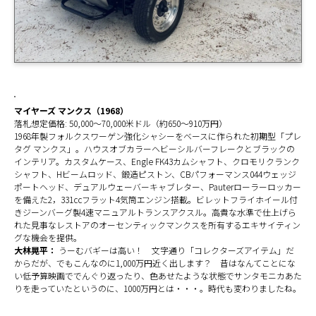
マイヤーズ マンクス（1968）
落札想定価格: 50,000～70,000米ドル（約650～910万円）
1968年製フォルクスワーゲン強化シャシーをベースに作られた初期型「プレ
タグ マンクス」。ハウスオブカラーヘビーシルバーフレークとブラックの
インテリア。カスタムケース、Engle FK43カムシャフト、クロモリクランク
シャフト、Hビームロッド、鍛造ピストン、CBパフォーマンス044ウェッジ
ポートヘッド、デュアルウェーバーキャブレター、Pauterローラーロッカー
を備えた2，331ccフラット4気筒エンジン搭載。ビレットフライホイール付
きジーンバーグ製4速マニュアルトランスアクスル。高貴な水準で仕上げら
れた見事なレストアのオーセンティックマンクスを所有するエキサイティン
グな機会を提供。
大林晃平：
うーむバギーは高い！ 文字通り「コレクターズアイテム」だ
からだが、でもこんなのに1,000万円近く出します？ 昔はなんてことにな
い低予算映画ででんぐり返ったり、色あせたような状態でサンタモニカあた
りを走っていたというのに、1000万円とは・・・。時代も変わりましたね。