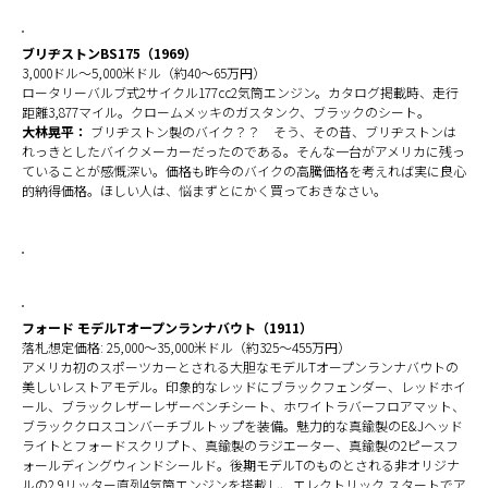
ブリヂストンBS175（1969）
3,000ドル～5,000米ドル（約40～65万円）
ロータリーバルブ式2サイクル177cc2気筒エンジン。カタログ掲載時、走行
距離3,877マイル。クロームメッキのガスタンク、ブラックのシート。
大林晃平：
ブリヂストン製のバイク？？ そう、その昔、ブリヂストンは
れっきとしたバイクメーカーだったのである。そんな一台がアメリカに残っ
ていることが感慨深い。価格も昨今のバイクの高騰価格を考えれば実に良心
的納得価格。ほしい人は、悩まずとにかく買っておきなさい。
フォード モデルTオープンランナバウト（1911）
落札想定価格: 25,000～35,000米ドル（約325～455万円）
アメリカ初のスポーツカーとされる大胆なモデルTオープンランナバウトの
美しいレストアモデル。印象的なレッドにブラックフェンダー、レッドホイ
ール、ブラックレザーレザーベンチシート、ホワイトラバーフロアマット、
ブラッククロスコンバーチブルトップを装備。魅力的な真鍮製のE&Jヘッド
ライトとフォードスクリプト、真鍮製のラジエーター、真鍮製の2ピースフ
ォールディングウィンドシールド。後期モデルTのものとされる非オリジナ
ルの2.9リッター直列4気筒エンジンを搭載し、エレクトリック スタートでア