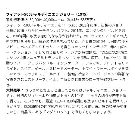
フィアット500ジャルディニエラ ジョリー（1975）
落札想定価格: 30,000～40,000ユーロ（約415～555万円）
フィアット500ジャルディニエラをベースに、2021年にギア社製のジョリー
仕様に改造されたビーチランナバウト。2021年、エンジンのリビルドを含
む、880時間にも及ぶ徹底的な改修が行われた。カロッツェリア・ギアの技
術や材料を使用し、細心の注意を払っている。赤と白の取り外し可能なキャ
ノピー、ベネチアンミドッリーノで織られたウッドインテリア、赤と白のシ
ートクッション、そして同じ織りのトランクが特徴的だ。499.5ccの2気筒エ
ンジンと4速マニュアルトランスミッションを搭載。灰皿、共布バッグ、電
動ワイパー、グラブハンドル、インジケーター、ジャッキ、フロント＆リア
ライト、スペアホイール、スピードメーター、ホワイトウォールタイヤを巻
いたカラーマッチのスチールホイール装備。改装とコンバージョンの詳細な
写真を含むヒストリーファイル、当時と同じ白黒のローマ登録プレート付
き。
大林晃平：
さっきのとちょっと違ってこちらはジャルディニエラ ジョリー
です。最初のジョリーより10年以上あとの1台で、こっちのほうが若干お買
い得です。というのも、最近（去年）880時間にも及ぶリビルドを受けてい
るからで、880時間分の時間給を考えればかなりお買い得。藤の椅子が劣化
したら、目黒区にある「マダムロタン」で直してもらいましょう。