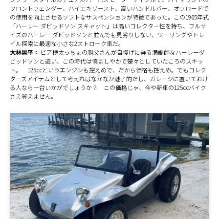
フロントフェンダー、ハイエキゾースト、高いハンドルバー、オフロードで
の使用を向上させるソフトなサスペンションが特徴であった。この1965年式
「ハーレー ダビッドソン スキャット」は高いコレクター性を持ち、フルサ
イズのハーレー ダビッドソンと並んでも見劣りしない、ツーリングやトレ
イル探索に最適な小さな2ストローク車だ。
大林晃平：
ビア樽太っちょの親父さんが自慢げに乗る満艦飾なハーレーダ
ビッドソンと違い、この時代は慎ましやかで楚々としていたころのスキッ
ト。 125ccというエンジンも控えめで、だから価格も控えめ。でもコレク
ターズアイテムとして考えればなかなか魅了的だし、ガレージに置いておけ
る人なら一台いかがでしょうか？ この価格じゃ、今や新車の125ccバイク
さえ買えません。