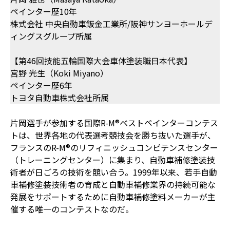
ペインター歴10年
株式会社 中央自動車鈑金工業所/阪神サンヨーホールデ
ィングスグループ所属
【第46回技能五輪国際大会車体塗装職日本代表】
宮野 光生（Koki Miyano）
ペインター歴6年
トヨタ自動車株式会社所属
片岡選手が参加する国際R-M®ベストペインターコンテス
トは、世界各地の代表選考競技会を勝ち抜いた選手が、
フランスのR-M®のリフィニッシュコンピテンスセンター
（トレーニングセンター）に集まり、自動車補修塗装技
術者が日ごろの技術を競い合う。1999年以来、若手自動
車補修塗装技術者の育成と自動車補修業界の持続可能な
発展をサポートするために自動車補修塗料メーカーが主
催する唯一のコンテストなのだ。