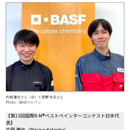
片岡 雅也さん（右）と宮野 光生さん
Photo：BASFジャパン
【第13回国際R-M®ベストペインターコンテスト日本代
表】
片岡 雅也（Masaya Kataoka）