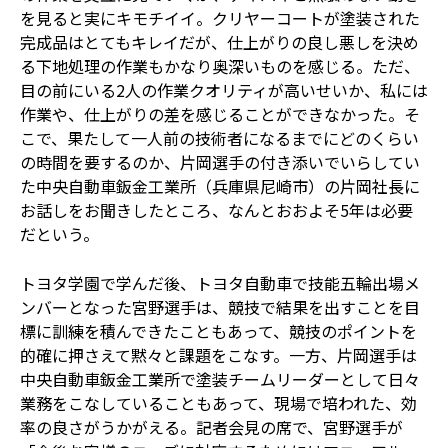
を見ると実にキモチイイ。クリヤーコートが塗装された
完成品はとてもキレイだが、仕上がりの良し悪しを決め
る下地処理の作業もかなり奥深いものを感じる。ただ、
目の前にいる2人の作業クオリティが高いせいか、私には
作業や、仕上がりの差を感じることができなかった。そ
こで、果たして一人前の技術者になるまでにどのくらい
の時間を要するのか、片岡選手の付き添いでいらしてい
た中央自動車鈑金工業所（兵庫県尼崎市）の片岡社長に
お話しをお聞きしたところ、なんとおおよそ5年は必要
だという。
トヨタ学園で学んだ後、トヨタ自動車で技能五輪出場メ
ンバーとなった宮野選手は、競技で結果を出すことを目
標に訓練を積んできたこともあって、競技のポイントを
的確に押さえて黙々と課題をこなす。一方、片岡選手は
中央自動車鈑金工業所で塗装チームリーダーとして日々
業務をこなしていることもあって、現場で培われた、効
率の良さがうかがえる。記者会見の席で、宮野選手が