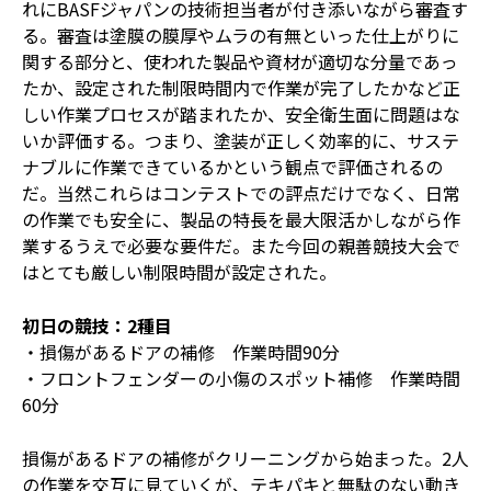
れにBASFジャパンの技術担当者が付き添いながら審査す
る。審査は塗膜の膜厚やムラの有無といった仕上がりに
関する部分と、使われた製品や資材が適切な分量であっ
たか、設定された制限時間内で作業が完了したかなど正
しい作業プロセスが踏まれたか、安全衛生面に問題はな
いか評価する。つまり、塗装が正しく効率的に、サステ
ナブルに作業できているかという観点で評価されるの
だ。当然これらはコンテストでの評点だけでなく、日常
の作業でも安全に、製品の特長を最大限活かしながら作
業するうえで必要な要件だ。また今回の親善競技大会で
はとても厳しい制限時間が設定された。
初日の競技：2種目
・損傷があるドアの補修 作業時間90分
・フロントフェンダーの小傷のスポット補修 作業時間
60分
損傷があるドアの補修がクリーニングから始まった。2人
の作業を交互に見ていくが、テキパキと無駄のない動き