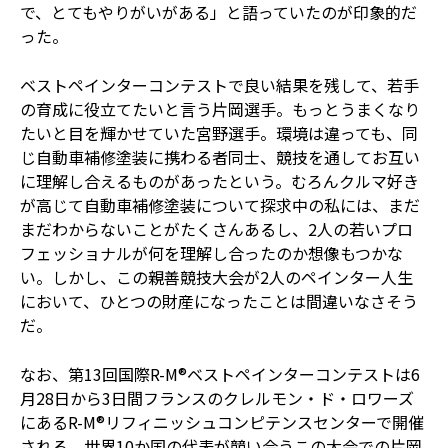
で、とてもやりがいがある」と語っていたのが印象的だ
った。
ベストペインターコンテストで良い結果を残して、若手
の育成に役立てたいと言う片岡選手。もっとうまくなり
たいと目を輝かせていた宮野選手。環境は違っても、同
じ自動車補修塗装に携わる者同士、競技を通してお互い
に理解し合えるものがあったという。むろんクルマ好き
が高じて自動車補修塗装について探求中の私には、まだ
まだわからないことがたくさんあるし、2人の若いプロ
フェッショナルが何を理解し合ったのか想像もつかな
い。しかし、この親善競技大会が2人のペインター人生
において、ひとつの財産になったことは間違いなさそう
だ。
なお、第13回国際R-M®ベストペインターコンテストは6
月28日から3日間フランスのクレルモン・ド・ロワーズ
にあるR-M®リフィニッシュコンピテンスセンターで開催
される。世界10か国の代表が競い合うこの大会での片岡