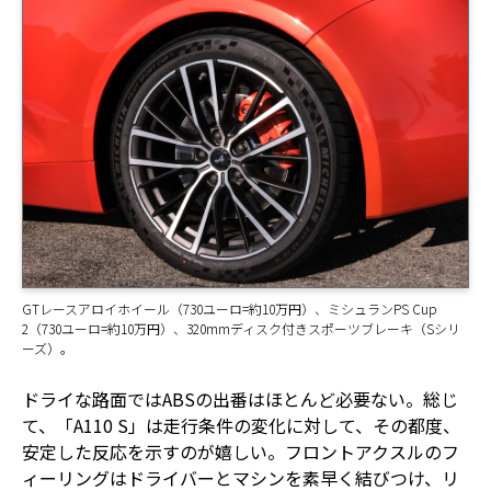
GTレースアロイホイール（730ユーロ=約10万円）、ミシュランPS Cup
2（730ユーロ=約10万円）、320mmディスク付きスポーツブレーキ（Sシリ
ーズ）。
ドライな路面ではABSの出番はほとんど必要ない。総じ
て、「A110 S」は走行条件の変化に対して、その都度、
安定した反応を示すのが嬉しい。フロントアクスルのフ
ィーリングはドライバーとマシンを素早く結びつけ、リ