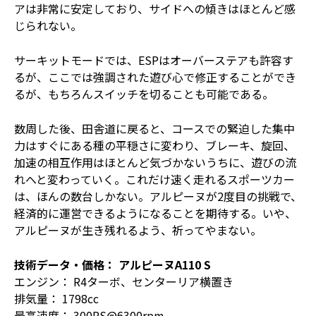
アは非常に安定しており、サイドへの傾きはほとんど感
じられない。
サーキットモードでは、ESPはオーバーステアも許容す
るが、ここでは強調された遊び心で修正することができ
るが、もちろんスイッチを切ることも可能である。
数周した後、田舎道に戻ると、コースでの緊迫した集中
力はすぐにある種の平穏さに変わり、ブレーキ、旋回、
加速の相互作用はほとんど気づかないうちに、遊びの流
れへと変わっていく。これだけ速く走れるスポーツカー
は、ほんの数台しかない。アルピーヌが2度目の挑戦で、
経済的に運営できるようになることを期待する。いや、
アルピーヌが生き残れるよう、祈ってやまない。
技術データ・価格： アルピーヌA110 S
エンジン： R4ターボ、センターリア横置き
排気量： 1798cc
最高速度： 300PS@6300rpm.