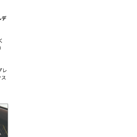
ルデ
く
円）
プレ
クス