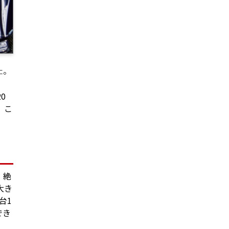
た。
0
。こ
、絶
大き
台1
でき