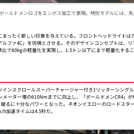
、ボールドメンロゴをエンボス加工で表現。特別モデルには、先
にまったく新しい印象を与えている。フロントヘッドライトは
アルファ4C」を彷彿とさせる。そのデザインコンセプトは、リ
で60kgの軽量化を実現し、1.5トン以下にまで軽量化する
ツインスクロールスーパーチャージャー付き3リッターシング
トンメーター増の610Nmまでに向上し、「ボールドメンCR4」が
秒を破るに十分なパワーとなった。ネオンイエローのロードスタ
km/h加速タイムは4.5秒だ。