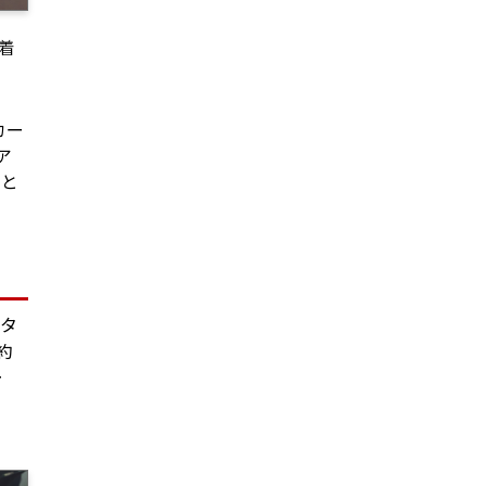
着
カー
ア
こと
ルタ
約
ー