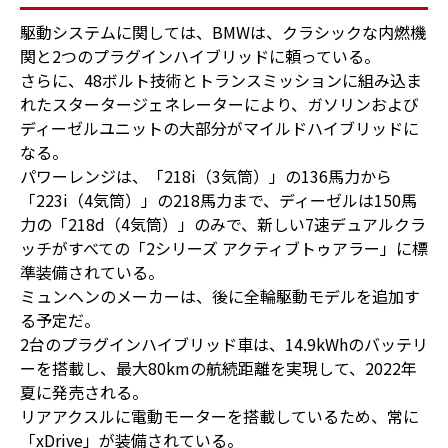
駆動システムに関しては、BMWは、クラシックな内燃機
関と2つのプラグインハイブリッドに頼っている。
さらに、48ボルト技術とトランスミッションに組み込ま
れたスタータージェネレーターにより、ガソリンおよび
ディーゼルユニットの大部分がマイルドハイブリッドに
なる。
パワーレンジは、「218i（3気筒）」の136馬力から
「223i（4気筒）」の218馬力まで、ディーゼルは150馬
力の「218d（4気筒）」のみで、新しい7速デュアルクラ
ッチがすべての「2シリーズ アクティブトゥアラー」に標
準装備されている。
ミュンヘンのメーカーは、後に全輪駆動モデルを追加す
る予定だ。
2台のプラグインハイブリッド車は、14.9kWhのバッテリ
ーを搭載し、最大80kmの航続距離を実現して、2022年
夏に発売される。
リアアクスルに電動モーターを搭載しているため、常に
「xDrive」が装備されている。