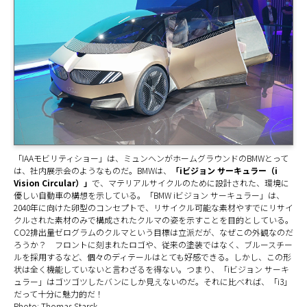
「IAAモビリティショー」は、ミュンヘンがホームグラウンドのBMWとって
は、社内展示会のようなものだ。BMWは、
「iビジョン サーキュラー（i
Vision Circular）」
で、マテリアルサイクルのために設計された、環境に
優しい自動車の構想を示している。「BMW iビジョン サーキュラー」は、
2040年に向けた卵型のコンセプトで、リサイクル可能な素材やすでにリサイ
クルされた素材のみで構成されたクルマの姿を示すことを目的としている。
CO2排出量ゼログラムのクルマという目標は立派だが、なぜこの外観なのだ
ろうか？ フロントに刻まれたロゴや、従来の塗装ではなく、ブルースチー
ルを採用するなど、個々のディテールはとても好感できる。しかし、この形
状は全く機能していないと言わざるを得ない。つまり、「iビジョン サーキ
ュラー」はゴツゴツしたバンにしか見えないのだ。それに比べれば、「i3」
だって十分に魅力的だ！
Photo: Thomas Starck