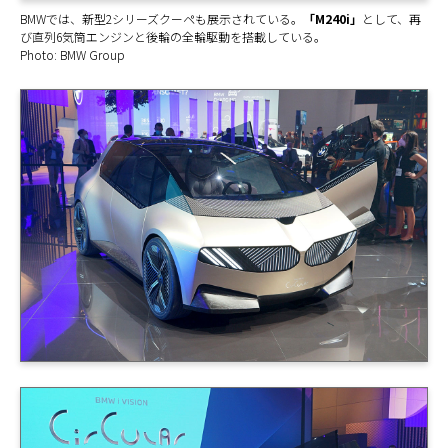
BMWでは、新型2シリーズクーペも展示されている。
「M240i」
として、再
び直列6気筒エンジンと後輪の全輪駆動を搭載している。
Photo: BMW Group