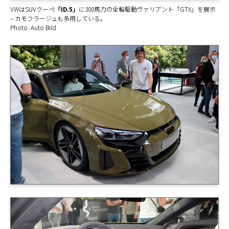
VWはSUVクーペ
「ID.5」
に300馬力の全輪駆動ヴァリアント「GTX」を展示
– カモフラージュも多用している。
Photo: Auto Bild