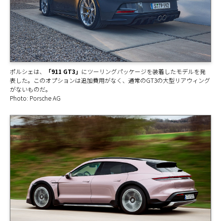
ポルシェは、
「911 GT3」
にツーリングパッケージを装着したモデルを発
表した。このオプションは追加費用がなく、通常のGT3の大型リアウィング
がないものだ。
Photo: Porsche AG