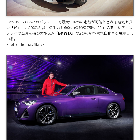
BMWは、83.9kWhのバッテリーで最大590kmの走行が可能とされる電気セダ
ン
「i4」
と、500馬力以上の出力と600kmの航続距離、60cmの新しいディス
プレイの風景を持つ大型SUV
「BMW iX」
の2つの新型電気自動車を展示して
いる。
Photo: Thomas Starck