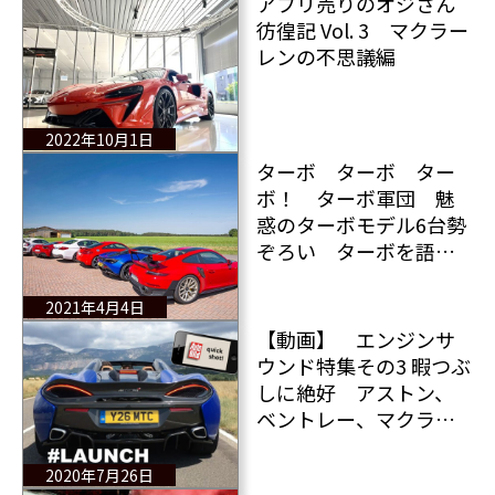
アプリ売りのオジさん
彷徨記 Vol. 3 マクラー
レンの不思議編
2022年10月1日
ターボ ターボ ター
ボ！ ターボ軍団 魅
惑のターボモデル6台勢
ぞろい ターボを語ろ
う！
2021年4月4日
【動画】 エンジンサ
ウンド特集その3 暇つぶ
しに絶好 アストン、
ベントレー、マクラー
レン、ベンツ、キャデラ
ック、ほか
2020年7月26日