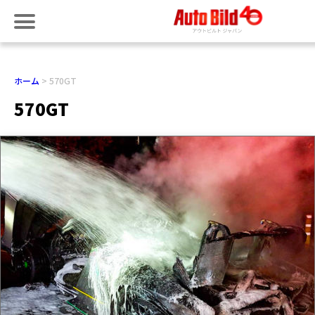
ホーム
570GT
570GT