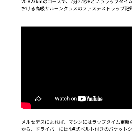
20.823kmのコースで、7分27秒8というラップタ
おける高級サルーンクラスのファステストラップ記
メルセデスによれば、マシンにはラップタイム更新
から、ドライバーには4点式ベルト付きのバケット