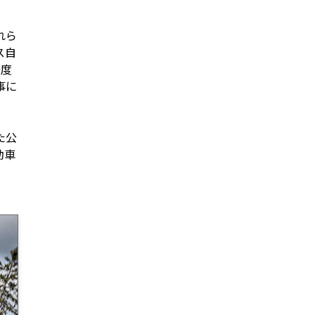
れら
ス自
0度
事に
た公
動車