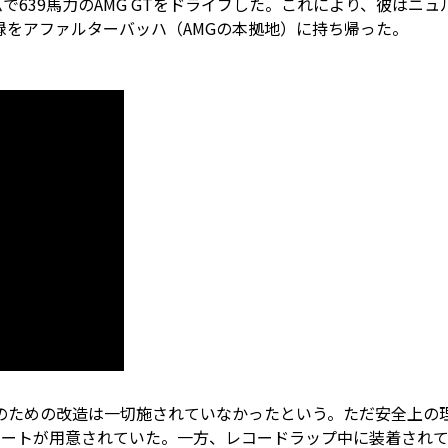
イムで639馬力のAMG GTをドライブした。これにより、彼はニュ
録をアファルターバッハ（AMGの本拠地）に持ち帰った。
のための改造は一切施されていなかったという。ただ安全上の
シートが用意されていた。一方、レコードラップ中に装着され