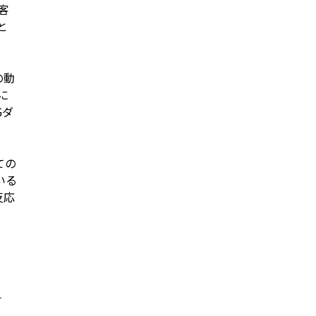
客
と
の動
に
Gダ
ての
いる
反応
ー