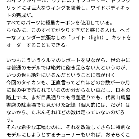
22インチホイール、リアにはディフューザー、トランク
リッドには巨大なウィングを装着し、ワイドボディキッ
トの完成だ。
すべてのパーツに軽量カーボンを使用している。
ちなみに、このすべてがやりすぎだと感じる人は、ヘビ
ーなフェンダー拡張なしの「ライト（light）」キットを
オーダーすることもできる。
いつもこういうクルマのレポートを見ながら、世の中に
は普通のモデルでは絶対に飽き足らない人というのが、
いつの世も絶対にいるんだということに気が付く。
今回のタイカンも、正直言ってどれほどの台数が一か月
に世の中で売られているのか分からない車だし、日本の
路上では、まだ目黒通りでも骨董通りでも、代官山蔦屋
書店の駐車場でも見かけた記憶（個人的には、だが）は
ないから、たぶんそれほどの数は走っていないのだろ
う。
そんな希少な車種なのに、それを改造してさらに特別な
モデルにしようとするチューナーもいれば、おそらくこ