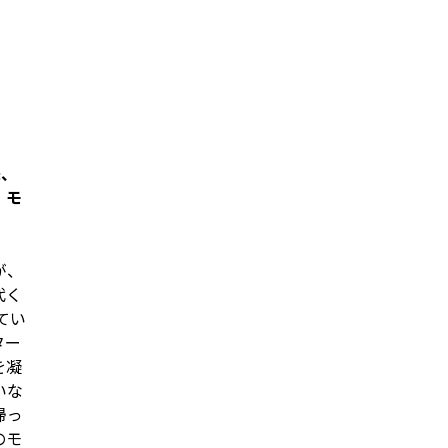
来、
、モ
が、
代く
てい
ター
を凝
いな
帰っ
のモ