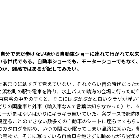
晃平は、自分でまだ歩けない頃から自動車ショーに連れて行かれて以
いる世代である。自動車ショーでも、モーターショーでもなく
のか、雑感ではあるが記してみたい。
はあまりに幼すぎて覚えていない。それぐらい昔の時代だった
と浜松町の駅で電車を降り、水上バスで晴海の会場に行った時
。東京湾の中をのぞくと、そこにはぷかぷかと白いクラゲが浮い
どりの国産車と外車（輸入車なんて言葉は知らなかった）と、
カーがまばゆいばかりにキラキラ輝いていた。各ブースで趣向
段座ることのできない数多くの自動車のシートに座らせてもら
のカタログを眺め、いつの間にか眠ってしまい帰路に就いた。
の宝物で、そこに写っている自動車を飽きずに眺めながら翌年