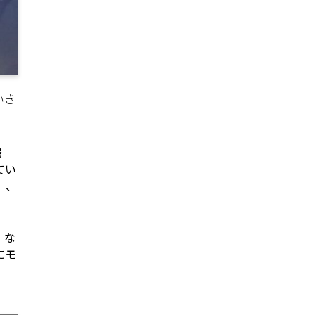
いき
場
てい
）、
、な
にモ