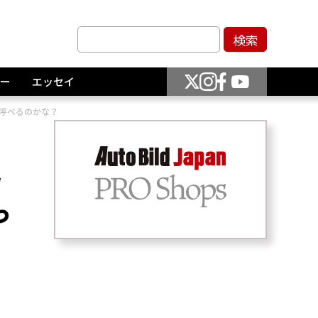
ー
エッセイ
て呼べるのかな？
ワ
っ