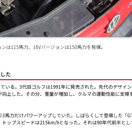
ョンは115馬力、16Vバージョンは150馬力を発揮。
増した
ている。3代目ゴルフは1991年に発売された。先代のデザイ
が向上した。その分、重量が増加し、クルマの運動性能に支障
代より3馬力だけパワーアップしていた。しばらくして登場した「GT
、トップスピードは215km/hとなった。それは90年代前半とし