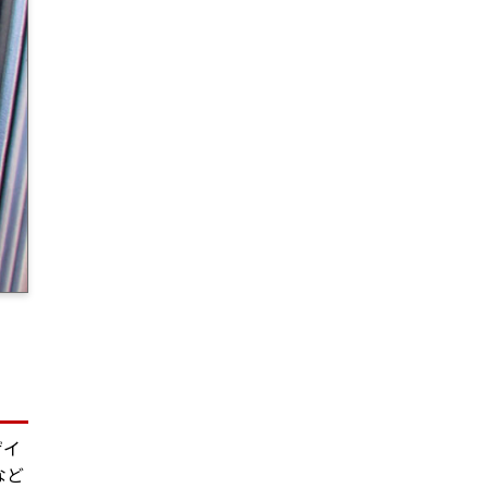
ザイ
など