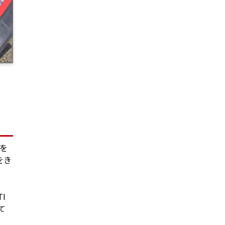
ンを
をき
I
て