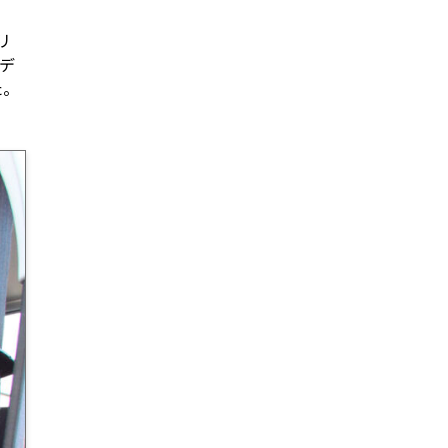
リ
デ
た。