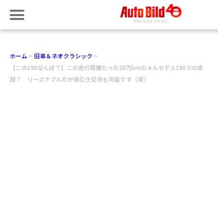
ホーム
旧車＆ネオクラシック
【この190なんぼ？】この走行距離たった20万kmのメルセデス190 Dの値
段？ リーズナブルだが値引き交渉も可能です（笑）