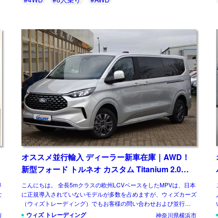
オススメ並行輸入 ディーラー新車在庫｜AWD！
新型フォード トルネオ カスタム Titanium 2.0
8AT ロング ８人乗り 左ハンドル
導
こんにちは。 全長5mクラスの欧州LCVベースをしたMPVは、日本
な
に正規導入されていないモデルが多数を占めますが、ウィズカーズ
（ウィズトレーディング）でもお客様の問い合わせおよび並行輸入
実績の多いジャンルのひとつです。 […]
ウィズ トレーディング
市
神奈川県横浜市