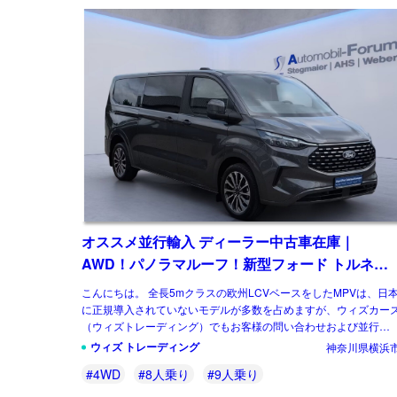
オススメ並行輸入 ディーラー中古車在庫｜
AWD！パノラマルーフ！新型フォード トルネオ
カスタム Titanium 2.0 8AT ロング ８人乗り 左ハ
こんにちは。 全長5mクラスの欧州LCVベースをしたMPVは、日
ンドル
に正規導入されていないモデルが多数を占めますが、ウィズカー
（ウィズトレーディング）でもお客様の問い合わせおよび並行輸
実績の多いジャンルのひとつです。 […]
ウィズ トレーディング
神奈川県横浜
#4WD
#8人乗り
#9人乗り