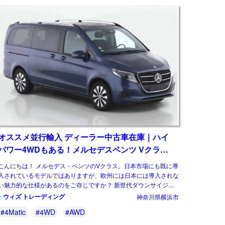
オススメ並行輸入 ディーラー中古車在庫｜ハイ
パワー4WDもある！メルセデスベンツ Vクラス
V300d Style ロング 4Matic 9G-Tronic 左ハンド
こんにちは！ メルセデス・ベンツのVクラス。日本市場にも既に導
ル
入されているモデルではありますが、欧州には日本には導入されな
い魅力的な仕様があるのをご存じですか？ 新世代ダウンサイジン
グユニットに統一、クラス最強となるパワ […]
ウィズ トレーディング
神奈川県横浜市
#4Matic
#4WD
#AWD