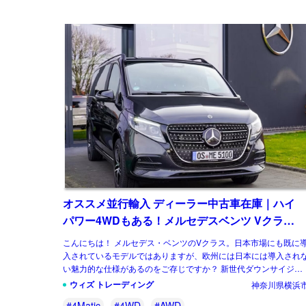
オススメ並行輸入 ディーラー中古車在庫｜ハイ
パワー4WDもある！メルセデスベンツ Vクラス
V300d Style AMGロング 4Matic 9G-Tronic 左ハ
こんにちは！ メルセデス・ベンツのVクラス。日本市場にも既に
ンドル
入されているモデルではありますが、欧州には日本には導入され
い魅力的な仕様があるのをご存じですか？ 新世代ダウンサイジン
グユニットに統一、クラス最強となるパワ […]
ウィズ トレーディング
神奈川県横浜
#4Matic
#4WD
#AWD