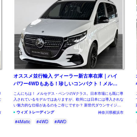
オススメ並行輸入 ディーラー新古車在庫｜ハイ
パワー4WDもある！珍しいコンパクト！メルセ
デスベンツ Vクラス V300d STYLE AMG Line コ
導
こんにちは！ メルセデス・ベンツのVクラス。日本市場にも既に導
ンパクト 4Matic 9G-Tronic 左ハンドル
な
入されているモデルではありますが、欧州には日本には導入されな
い魅力的な仕様があるのをご存じですか？ 新世代ダウンサイジン
グユニットに統一、クラス最強となるパワ […]
ウィズ トレーディング
市
神奈川県横浜市
#4Matic
#4WD
#AWD