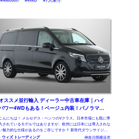
オススメ並行輸入 ディーラー中古車在庫｜ハイ
パワー4WDもある！ベージュ内装！パノラマル
ーフ！メルセデスベンツ Vクラス V300d アバン
こんにちは！ メルセデス・ベンツのVクラス。日本市場にも既に導
ギャルド ロング 4Matic 9G-Tronic 左ハンドル
入されているモデルではありますが、欧州には日本には導入されな
い魅力的な仕様があるのをご存じですか？ 新世代ダウンサイジン
グユニットに統一、クラス最強となるパワ […]
ウィズ トレーディング
神奈川県横浜市