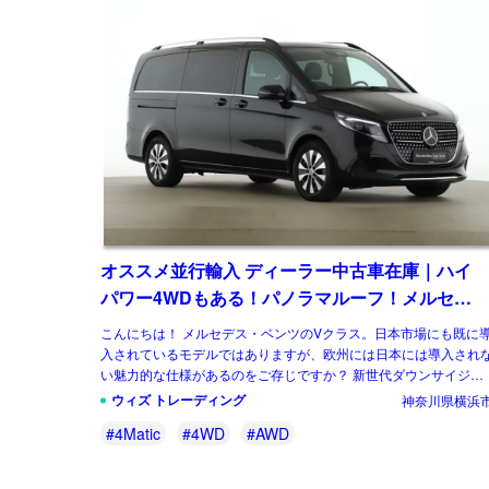
オススメ並行輸入 ディーラー中古車在庫｜ハイ
パワー4WDもある！パノラマルーフ！メルセデ
スベンツ Vクラス V300d アバンギャルド ロング
こんにちは！ メルセデス・ベンツのVクラス。日本市場にも既に
4Matic 9G-Tronic 左ハンドル
入されているモデルではありますが、欧州には日本には導入され
い魅力的な仕様があるのをご存じですか？ 新世代ダウンサイジン
グユニットに統一、クラス最強となるパワ […]
ウィズ トレーディング
神奈川県横浜
#4Matic
#4WD
#AWD