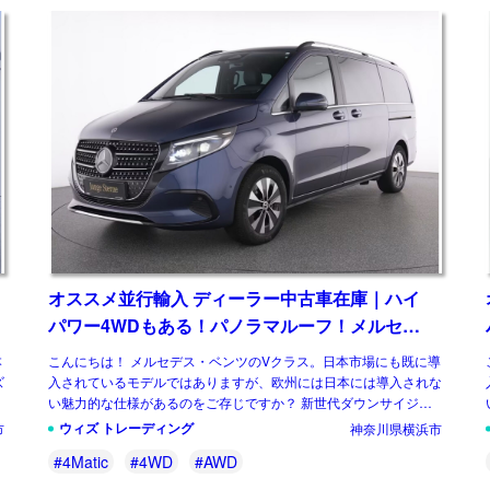
オススメ並行輸入 ディーラー中古車在庫｜ハイ
パワー4WDもある！パノラマルーフ！メルセデ
スベンツ Vクラス V300d アバンギャルド ロング
本
こんにちは！ メルセデス・ベンツのVクラス。日本市場にも既に導
4Matic 9G-Tronic 左ハンドル
ズ
入されているモデルではありますが、欧州には日本には導入されな
入
い魅力的な仕様があるのをご存じですか？ 新世代ダウンサイジン
グユニットに統一、クラス最強となるパワ […]
ウィズ トレーディング
市
神奈川県横浜市
#4Matic
#4WD
#AWD