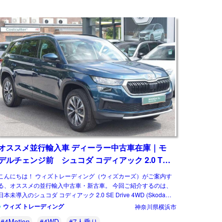
オススメ並行輸入車 ディーラー中古車在庫｜モ
デルチェンジ前 シュコダ コディアック 2.0 TDI
SE Drive DSG 4WD 7人乗り 7DSG 右ハンドル
こんにちは！ ウィズトレーディング（ウィズカーズ）がご案内す
る、オススメの並行輸入中古車・新古車。 今回ご紹介するのは、
日本未導入のシュコダ コディアック 2.0 SE Drive 4WD (Skoda
Kodiaq）で […]
ウィズ トレーディング
神奈川県横浜市
#4Motion
#4WD
#7人乗り