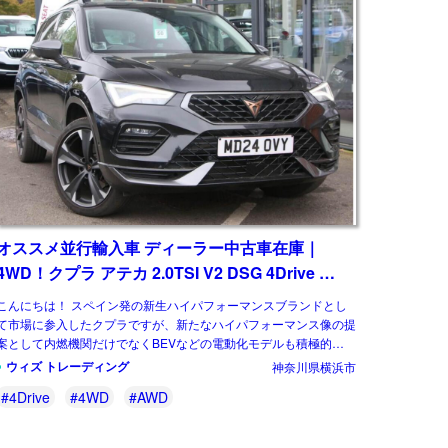
オススメ並行輸入車 ディーラー中古車在庫｜
4WD！クプラ アテカ 2.0TSI V2 DSG 4Drive 右
ハンドル
こんにちは！ スペイン発の新生ハイパフォーマンスブランドとし
て市場に参入したクプラですが、新たなハイパフォーマンス像の提
案として内燃機関だけでなくBEVなどの電動化モデルも積極的にリ
リースしてラインナップを拡充させていま […]
ウィズ トレーディング
神奈川県横浜市
#4Drive
#4WD
#AWD