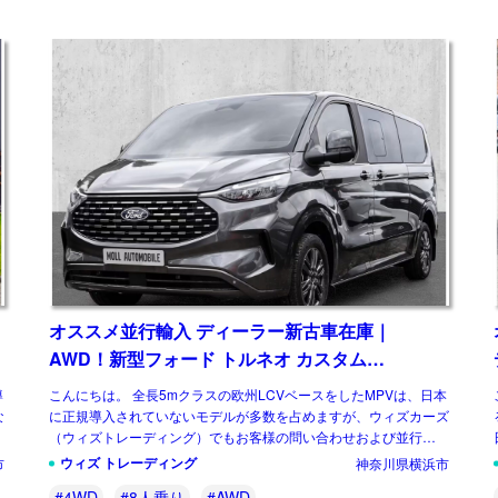
オススメ並行輸入 ディーラー新古車在庫｜
AWD！新型フォード トルネオ カスタム
Titanium 2.0 8AT ロング ８人乗り 左ハンドル
導
こんにちは。 全長5mクラスの欧州LCVベースをしたMPVは、日本
な
に正規導入されていないモデルが多数を占めますが、ウィズカーズ
（ウィズトレーディング）でもお客様の問い合わせおよび並行輸入
実績の多いジャンルのひとつです。 […]
ウィズ トレーディング
市
神奈川県横浜市
#4WD
#8人乗り
#AWD