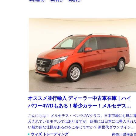
オススメ並行輸入 ディーラー中古車在庫｜ハイ
パワー4WDもある！希少カラー！メルセデスベ
ンツ Vクラス V300d Style ロング 4Matic 9G-
こんにちは！ メルセデス・ベンツのVクラス。日本市場にも既に
Tronic 左ハンドル
入されているモデルではありますが、欧州には日本には導入され
い魅力的な仕様があるのをご存じですか？ 新世代ダウンサイジン
グユニットに統一、クラス最強となるパワ […]
ウィズ トレーディング
神奈川県横浜