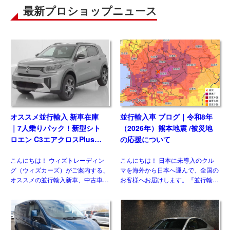
最新プロショップニュース
オススメ並行輸入 新車在庫
並行輸入車 ブログ｜令和8年
｜7人乗りパック！新型シト
（2026年）熊本地震 /被災地
ロエン C3エアクロスPlus
の応援について
PureTech100 左ハンドル
こんにちは！ ウィズトレーディン
こんにちは！ 日本に未導入のクル
6MT
グ（ウィズカーズ）がご案内する、
マを海外から日本へ運んで、全国の
オススメの並行輸入新車、中古車・
お客様へお届けします。『並行輸入
新古車。新世代シトロエンの方向性
あれこれ』では、輸送や国内での検
を示したコンセプトモデル「Oli」
査、保険、保証などのお話はしてき
の発表以降、ラインナップの各モデ
ました(過去ブログ参照)。今回は並
ルが順次世代交代を進めてい […]
行輸入車 ブログ｜令和8年 […]