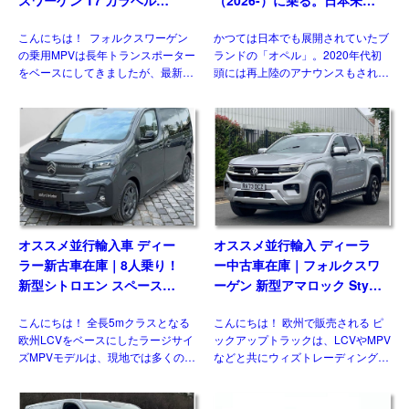
2.0TDI 150PS 9人乗り LWB
入ハッチバック／ワゴンの概
こんにちは！ フォルクスワーゲン
かつては日本でも展開されていたブ
8AT 左ハンドル
要・スペック・価格の情報。
の乗用MPVは長年トランスポーター
ランドの「オペル」。2020年代初
をベースにしてきましたが、最新の
頭には再上陸のアナウンスもされま
第7世代では大きな動きがありまし
したが、現時点で展開はされており
た。マルチバンやカリフォルニアが
ません。一方欧州では積極的なモデ
乗用車系プラットフォームを採用し
ル展開を行っており、ベストセラー
たモデルとして […]
の基幹モデルがフェイスリフ […]
オススメ並行輸入車 ディー
オススメ並行輸入 ディーラ
ラー新古車在庫｜8人乗り！
ー中古車在庫｜フォルクスワ
新型シトロエン スペースツ
ーゲン 新型アマロック Style
アラー Plus 2.2 BlueHDi
2.0TDI 205PS 10AT 右ハン
こんにちは！ 全長5mクラスとなる
こんにちは！ 欧州で販売される ピ
180 M 8AT 左ハンドル
ドル
欧州LCVをベースにしたラージサイ
ックアップトラックは、LCVやMPV
ズMPVモデルは、現地では多くのメ
などと共にウィズトレーディング
ーカーがラインナップする一方、現
（ウィズカーズ）ではお客様からの
状日本市場には正規導入されている
お問い合わせがとても多いジャンル
モデルはありません。そのなかでも
のひとつです。日本ではトヨタ ハ