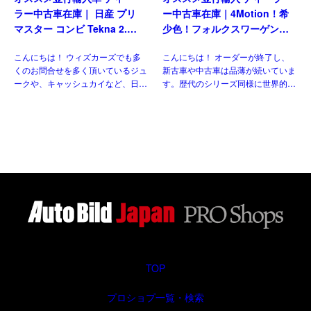
ラー中古車在庫｜ 日産 プリ
ー中古車在庫｜4Motion！希
マスター コンビ Tekna 2.0
少色！フォルクスワーゲン
dCi170 L1 EDC 8人乗り 左
T6.1 マルチバン Generation
こんにちは！ ウィズカーズでも多
こんにちは！ オーダーが終了し、
ハンドル
Six SWB 2.0TDI 204PS 7人
くのお問合せを多く頂いているジュ
新古車や中古車は品薄が続いていま
乗り 7DSG 左ハンドル
ークや、キャッシュカイなど、日本
す。歴代のシリーズ同様に世界的に
には導入されない欧州日産のモデル
人気のある車なので、納得の状態で
がいくつもあります。 自動車 日産
す。今回ご紹介させていただくの
のLCV、NV300（NISSAN NV300
は、フェイスリフト後のT6.1 乗用
[…]
グレード、マルチ&nbsp […]
TOP
プロショプ一覧・検索