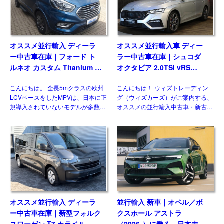
オススメ並行輸入 ディーラ
オススメ並行輸入車 ディー
ー中古車在庫｜フォード ト
ラー中古車在庫｜シュコダ
ルネオ カスタム Titanium X
オクタビア 2.0TSI vRS
2.0 6AT L2ロング ８人乗り
7DSG 右ハンドル
こんにちは。 全長5mクラスの欧州
こんにちは！ ウィズトレーディン
左ハンドル
LCVベースをしたMPVは、日本に正
グ（ウィズカーズ）がご案内する、
規導入されていないモデルが多数を
オススメの並行輸入中古車・新古
占めますが、ウィズカーズ（ウィズ
車。今回ご紹介するのは、日本未導
トレーディング）でもお客様の問い
入のシュコダ オクタビア
合わせおよび並行輸入実績の多いジ
vRS(Skoda Octavia vRS）です。
ャンルのひとつです。& […]
グレード追加で […]
オススメ並行輸入 ディーラ
並行輸入 新車｜オペル／ボ
ー中古車在庫｜新型フォルク
クスホール アストラ
スワーゲン T7 カラベル
（2026-）に乗る。日本未導