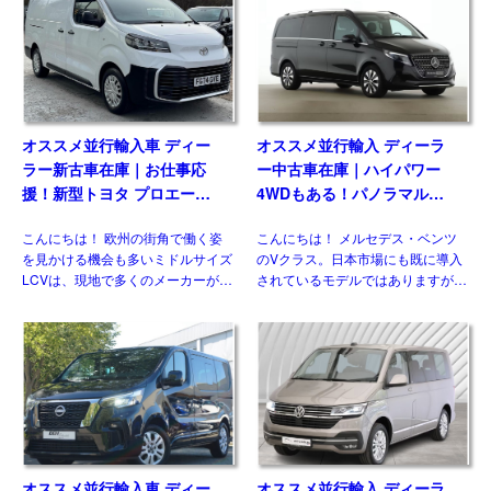
多くの兄弟車をもつモデ […]
イラックスに続 […]
オススメ並行輸入車 ディー
オススメ並行輸入 ディーラ
ラー新古車在庫｜お仕事応
ー中古車在庫｜ハイパワー
援！新型トヨタ プロエース
4WDもある！パノラマルー
パネルバン 2.0D Icon Long
フ！メルセデスベンツ Vクラ
こんにちは！ 欧州の街角で働く姿
こんにちは！ メルセデス・ベンツ
3人乗り6MT 右ハンドル
ス V300d アバンギャルド ロ
を見かける機会も多いミドルサイズ
のVクラス。日本市場にも既に導入
ング 4Matic 9G-Tronic 左ハ
LCVは、現地で多くのメーカーがラ
されているモデルではありますが、
ンドル
インナップしている一方、現時点で
欧州には日本には導入されない魅力
日本市場にひとつも正規導入されて
的な仕様があるのをご存じですか？
おりません。そのなかでも欧州で高
新世代ダウンサイジングユニットに
い評価を得ている国産メーカ […]
統一、クラス最強となるパワ […]
オススメ並行輸入車 ディー
オススメ並行輸入 ディーラ