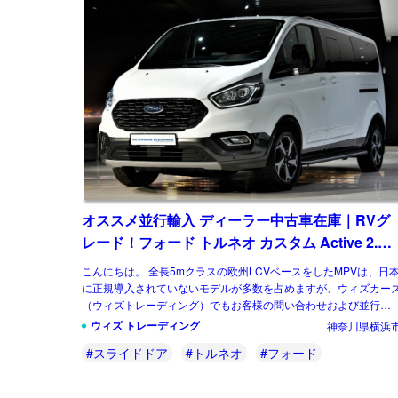
オススメ並行輸入 ディーラー中古車在庫｜RVグ
レード！フォード トルネオ カスタム Active 2.0
6AT L2ロング ８人乗り 左ハンドル
こんにちは。 全長5mクラスの欧州LCVベースをしたMPVは、日
に正規導入されていないモデルが多数を占めますが、ウィズカー
（ウィズトレーディング）でもお客様の問い合わせおよび並行輸
実績の多いジャンルのひとつです。 […]
ウィズ トレーディング
神奈川県横浜
#スライドドア
#トルネオ
#フォード