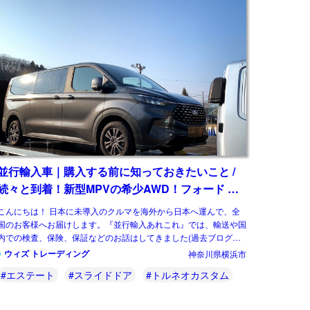
並行輸入車｜購入する前に知っておきたいこと /
続々と到着！新型MPVの希少AWD！フォード ト
ルネオカスタム＆最終型 フォード フォーカス
こんにちは！ 日本に未導入のクルマを海外から日本へ運んで、全
ST-X エステート 横浜へ到着！
国のお客様へお届けします。『並行輸入あれこれ』では、輸送や国
内での検査、保険、保証などのお話はしてきました(過去ブログ参
照)。今回は並行輸入車｜購入する前に知っ […]
ウィズ トレーディング
神奈川県横浜市
#エステート
#スライドドア
#トルネオカスタム