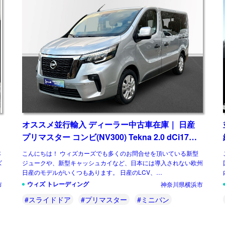
オススメ並行輸入 ディーラー中古車在庫｜ 日産
プリマスター コンビ(NV300) Tekna 2.0 dCi170
L1 EDC (8人乗り) 左ハンドル
本
こんにちは！ ウィズカーズでも多くのお問合せを頂いている新型
ズ
ジュークや、新型キャッシュカイなど、日本には導入されない欧州
入
日産のモデルがいくつもあります。 日産のLCV、
NV300（NISSAN NV300）もその一台です […]
ウィズ トレーディング
市
神奈川県横浜市
#スライドドア
#プリマスター
#ミニバン