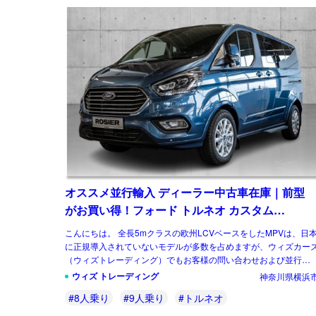
オススメ並行輸入 ディーラー中古車在庫｜前型
がお買い得！フォード トルネオ カスタム
Titanium 2.0 6AT ８人乗り 左ハンドル
こんにちは。 全長5mクラスの欧州LCVベースをしたMPVは、日
に正規導入されていないモデルが多数を占めますが、ウィズカー
（ウィズトレーディング）でもお客様の問い合わせおよび並行輸
実績の多いジャンルのひとつです。 […]
ウィズ トレーディング
神奈川県横浜
#8人乗り
#9人乗り
#トルネオ