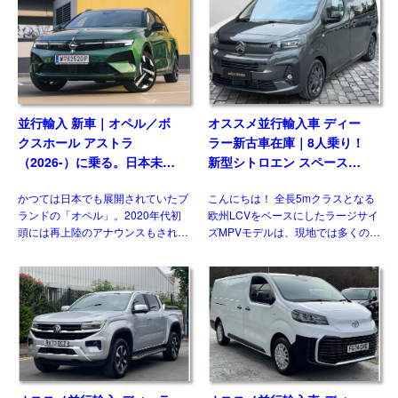
vRS(Skoda Octavia vRS）です。
乗用車系プラットフォームを採用し
グレード追加で […]
たモデルとして […]
並行輸入 新車｜オペル／ボ
オススメ並行輸入車 ディー
クスホール アストラ
ラー新古車在庫｜8人乗り！
（2026-）に乗る。日本未導
新型シトロエン スペースツ
入ハッチバック／ワゴンの概
アラー Plus 2.2 BlueHDi
かつては日本でも展開されていたブ
こんにちは！ 全長5mクラスとなる
要・スペック・価格の情報。
180 M 8AT 左ハンドル
ランドの「オペル」。2020年代初
欧州LCVをベースにしたラージサイ
頭には再上陸のアナウンスもされま
ズMPVモデルは、現地では多くのメ
したが、現時点で展開はされており
ーカーがラインナップする一方、現
ません。一方欧州では積極的なモデ
状日本市場には正規導入されている
ル展開を行っており、ベストセラー
モデルはありません。そのなかでも
の基幹モデルがフェイスリフ […]
多くの兄弟車をもつモデ […]