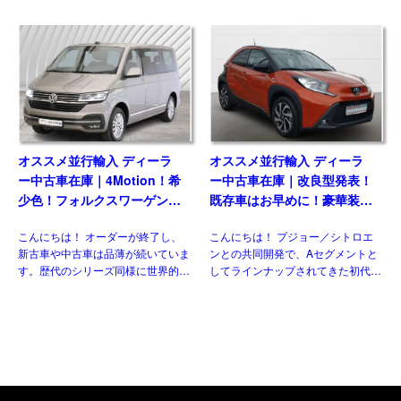
欧州には日本には導入されない魅力
には導入されない欧州日産のモデル
的な仕様があるのをご存じですか？
がいくつもあります。 自動車 日産
新世代ダウンサイジングユニットに
のLCV、NV300（NISSAN NV300
統一、クラス最強となるパワ […]
[…]
オススメ並行輸入 ディーラ
オススメ並行輸入 ディーラ
ー中古車在庫｜4Motion！希
ー中古車在庫｜改良型発表！
少色！フォルクスワーゲン
既存車はお早めに！豪華装備
T6.1 マルチバン Generation
のコンパクト！トヨタ アイ
こんにちは！ オーダーが終了し、
こんにちは！ プジョー／シトロエ
Six SWB 2.0TDI 204PS 7人
ゴX パルス 1.0VVT-i CVT 左
新古車や中古車は品薄が続いていま
ンとの共同開発で、Aセグメントと
乗り 7DSG 左ハンドル
ハンドル
す。歴代のシリーズ同様に世界的に
してラインナップされてきた初代と
人気のある車なので、納得の状態で
二代目。三代目はトヨタ独自のモデ
す。今回ご紹介させていただくの
ルとして、セグメントを守りつつも
は、フェイスリフト後のT6.1 乗用
新たにクロスオーバー化され生まれ
グレード、マルチ&nbsp […]
変わりました。並行輸入車でも […]