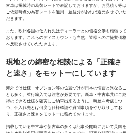
古車は掲載時の為替レートで表記しておりますが、お見積り等は
ご依頼時点の為替レートを適用、差益分があれば還元させていた
だきます。
また、欧州各国の仕入れ先はディーラーとの価格交渉も頑張って
おります。これらのディスカウントも当然、皆様へのご提案価格
へ反映させていただきます。
現地との綿密な相談による「正確さ
と速さ」をモットーにしています
海外では仕様・オプション等の位置づけが日本の慣習と異なるこ
とも多く、並行輸入では注意が必要です。新車・中古車共にご納
得のできる仕様を確実にご納車出来るように、時差を考慮しつ
つ、仕入れ先とは何度も仕様確認や質問事項をやり取りしてお
り、正確さと速さをモットーに務めております。
掲載している中古車や新古車の多くは記事公開時において英国を
はじめ欧州各国で販売されているものです。記事公開直後にご相