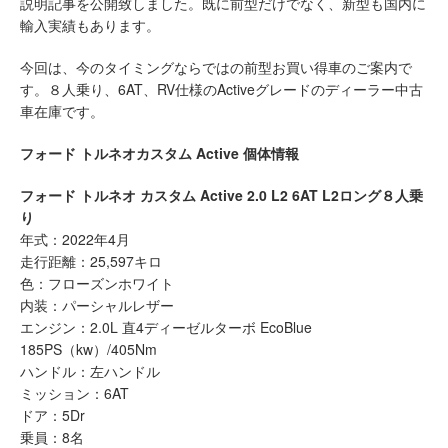
説明記事を公開致しました。既に前型だけでなく、新型も国内に
輸入実績もあります。
今回は、今のタイミングならではの前型お買い得車のご案内で
す。８人乗り、6AT、RV仕様のActiveグレードのディーラー中古
車在庫です。
フォード トルネオカスタム Active 個体情報
フォード トルネオ カスタム Active 2.0 L2 6AT L2ロング８人乗
り
年式：2022年4月
走行距離：25,597キロ
色：フローズンホワイト
内装：パーシャルレザー
エンジン：2.0L 直4ディーゼルターボ EcoBlue
185PS（kw）/405Nm
ハンドル：左ハンドル
ミッション：6AT
ドア：5Dr
乗員：8名