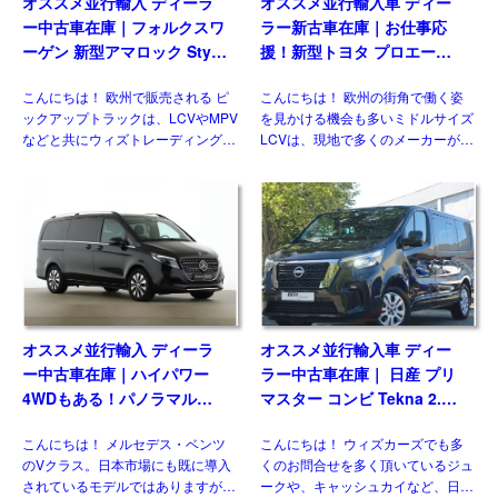
オススメ並行輸入 ディーラ
オススメ並行輸入車 ディー
ー中古車在庫｜フォルクスワ
ラー新古車在庫｜お仕事応
ーゲン 新型アマロック Style
援！新型トヨタ プロエース
2.0TDI 205PS 10AT 右ハン
パネルバン 2.0D Icon Long
こんにちは！ 欧州で販売される ピ
こんにちは！ 欧州の街角で働く姿
ドル
3人乗り6MT 右ハンドル
ックアップトラックは、LCVやMPV
を見かける機会も多いミドルサイズ
などと共にウィズトレーディング
LCVは、現地で多くのメーカーがラ
（ウィズカーズ）ではお客様からの
インナップしている一方、現時点で
お問い合わせがとても多いジャンル
日本市場にひとつも正規導入されて
のひとつです。日本ではトヨタ ハ
おりません。そのなかでも欧州で高
イラックスに続 […]
い評価を得ている国産メーカ […]
オススメ並行輸入 ディーラ
オススメ並行輸入車 ディー
ー中古車在庫｜ハイパワー
ラー中古車在庫｜ 日産 プリ
4WDもある！パノラマルー
マスター コンビ Tekna 2.0
フ！メルセデスベンツ Vクラ
dCi170 L1 EDC 8人乗り 左
こんにちは！ メルセデス・ベンツ
こんにちは！ ウィズカーズでも多
ス V300d アバンギャルド ロ
ハンドル
のVクラス。日本市場にも既に導入
くのお問合せを多く頂いているジュ
ング 4Matic 9G-Tronic 左ハ
されているモデルではありますが、
ークや、キャッシュカイなど、日本
ンドル