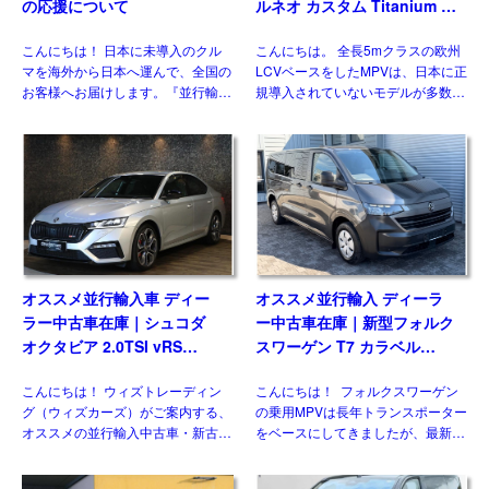
の応援について
ルネオ カスタム Titanium X
2.0 6AT L2ロング ８人乗り
こんにちは！ 日本に未導入のクル
こんにちは。 全長5mクラスの欧州
左ハンドル
マを海外から日本へ運んで、全国の
LCVベースをしたMPVは、日本に正
お客様へお届けします。『並行輸入
規導入されていないモデルが多数を
あれこれ』では、輸送や国内での検
占めますが、ウィズカーズ（ウィズ
査、保険、保証などのお話はしてき
トレーディング）でもお客様の問い
ました(過去ブログ参照)。今回は並
合わせおよび並行輸入実績の多いジ
行輸入車 ブログ｜令和8年 […]
ャンルのひとつです。& […]
オススメ並行輸入車 ディー
オススメ並行輸入 ディーラ
ラー中古車在庫｜シュコダ
ー中古車在庫｜新型フォルク
オクタビア 2.0TSI vRS
スワーゲン T7 カラベル
7DSG 右ハンドル
2.0TDI 150PS 9人乗り LWB
こんにちは！ ウィズトレーディン
こんにちは！ フォルクスワーゲン
8AT 左ハンドル
グ（ウィズカーズ）がご案内する、
の乗用MPVは長年トランスポーター
オススメの並行輸入中古車・新古
をベースにしてきましたが、最新の
車。今回ご紹介するのは、日本未導
第7世代では大きな動きがありまし
入のシュコダ オクタビア
た。マルチバンやカリフォルニアが