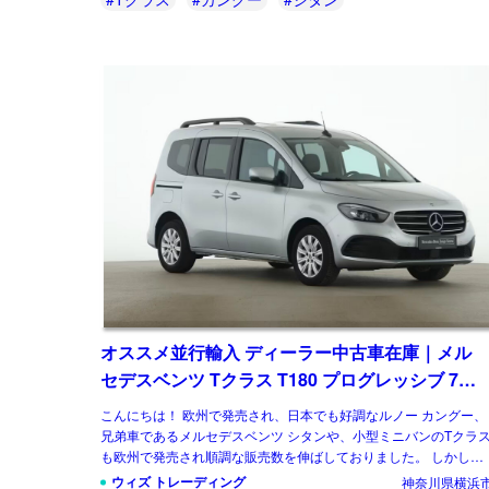
オススメ並行輸入 ディーラー中古車在庫｜メル
セデスベンツ Tクラス T180 プログレッシブ 7AT
左ハンドル
こんにちは！ 欧州で発売され、日本でも好調なルノー カングー、
兄弟車であるメルセデスベンツ シタンや、小型ミニバンのTクラ
も欧州で発売され順調な販売数を伸ばしておりました。 しかし先
日、メルセデスベンツは小型商用車から […]
ウィズ トレーディング
神奈川県横浜