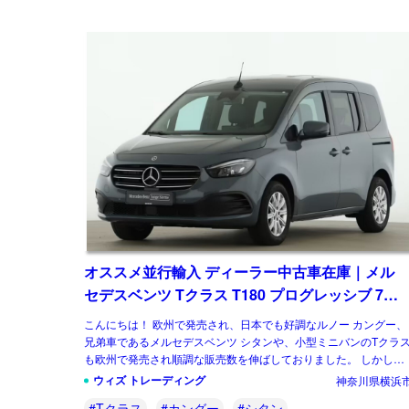
オススメ並行輸入 ディーラー中古車在庫｜メル
セデスベンツ Tクラス T180 プログレッシブ 7AT
左ハンドル
こんにちは！ 欧州で発売され、日本でも好調なルノー カングー、
兄弟車であるメルセデスベンツ シタンや、小型ミニバンのTクラ
も欧州で発売され順調な販売数を伸ばしておりました。 しかし先
日、メルセデスベンツは小型商用車から […]
ウィズ トレーディング
神奈川県横浜
#Tクラス
#カングー
#シタン