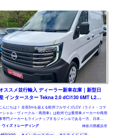
オススメ並行輸入 ディーラー新車在庫｜新型日
産 インタースター Tekna 2.0 dCi130 6MT L2H2
右ハンドル
こんにちは！ 全長5mを超える欧州フルサイズLCV（ライト・コマ
ーシャル・ヴィークル：商用車）は欧州では乗用車メーカーや商用
車専門メーカーもラインナップするジャンルである一方、日本では
国産商用バンに相当するものはなく、欧 […]
ウィズ トレーディング
神奈川県横浜市
#NV400
#インタースター
#スライドドア