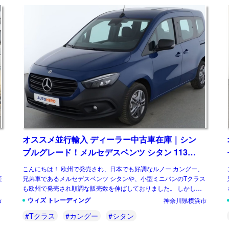
オススメ並行輸入 ディーラー中古車在庫｜シン
プルグレード！メルセデスベンツ シタン 113
PRO 7AT 左ハンドル
こんにちは！ 欧州で発売され、日本でも好調なルノー カングー、
産
兄弟車であるメルセデスベンツ シタンや、小型ミニバンのTクラス
も欧州で発売され順調な販売数を伸ばしておりました。 しかし、
メルセデスベンツは小型商用車からの撤 […]
ウィズ トレーディング
市
神奈川県横浜市
#Tクラス
#カングー
#シタン