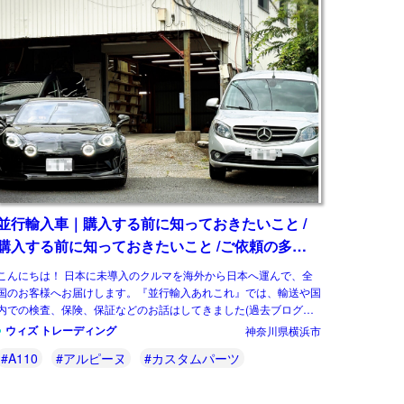
並行輸入車｜購入する前に知っておきたいこと /
購入する前に知っておきたいこと /ご依頼の多い
パーツ アルピーヌ A110欧州の純正部品やカス
こんにちは！ 日本に未導入のクルマを海外から日本へ運んで、全
タム・チューニングパーツも何とかなる！②
国のお客様へお届けします。『並行輸入あれこれ』では、輸送や国
内での検査、保険、保証などのお話はしてきました(過去ブログ参
照)。今回は並行輸入車｜購入する前に知っ […]
ウィズ トレーディング
神奈川県横浜市
#A110
#アルピーヌ
#カスタムパーツ