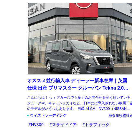
オススメ並行輸入車 ディーラー新車在庫｜英国
仕様 日産 プリマスター クルーバン Tekna 2.0
dCi130 L1 6MT 6人乗り 右ハンドル
こんにちは！ ウィズカーズでも多くのお問合せを多く頂いている
ジュークや、キャッシュカイなど、日本には導入されない欧州日
のモデルがいくつもあります。 日産のLCV、NV300（NISSAN
NV300）もその一台です。2 […]
ウィズ トレーディング
神奈川県横浜
#NV300
#スライドドア
#トラフィック