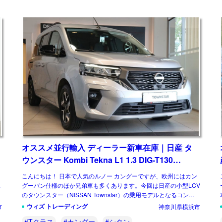
オススメ並行輸入 ディーラー新車在庫｜日産 タ
ウンスター Kombi Tekna L1 1.3 DIG-T130
7EDC 左ハンドル
こんにちは！ 日本で人気のルノー カングーですが、欧州にはカン
ス
グーバン仕様のほか兄弟車も多くあります。今回は日産の小型LCV
のタウンスター（NISSAN Townstar）の乗用モデルとなるコンビ
（Kombi）です。取引 […]
ウィズ トレーディング
市
神奈川県横浜市
#Tクラス
#カングー
#シタン