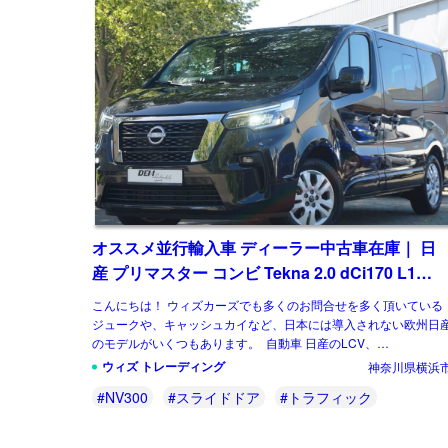
オススメ並行輸入車 ディーラー中古車在庫｜ 日
産 プリマスター コンビ Tekna 2.0 dCi170 L1
EDC 8人乗り 左ハンドル
こんにちは！ ウィズカーズでも多くのお問合せを多く頂いている
ジュークや、キャッシュカイなど、日本には導入されない欧州日
のモデルがいくつもあります。 自動車 日産のLCV、
NV300（NISSAN NV300 […]
ウィズ トレーディング
神奈川県横浜
#NV300
#スライドドア
#トラフィック