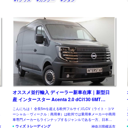
オススメ並行輸入 ディーラー新車在庫｜新型日
産 インタースター Acenta 2.0 dCi130 6MT
L2H2 右ハンドル
こんにちは！ 全長5mを超える欧州フルサイズLCV（ライト・コマ
ス
ーシャル・ヴィークル：商用車）は欧州では乗用車メーカーや商用
車専門メーカーもラインナップするジャンルである一方、日本では
国産商用バンに相当するものはなく、欧 […]
ウィズ トレーディング
市
神奈川県横浜市