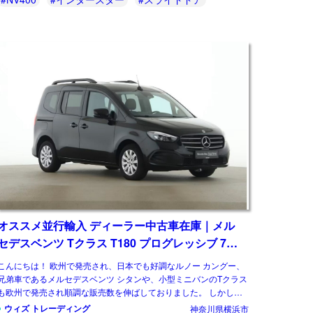
オススメ並行輸入 ディーラー中古車在庫｜メル
セデスベンツ Tクラス T180 プログレッシブ 7AT
左ハンドル
こんにちは！ 欧州で発売され、日本でも好調なルノー カングー、
兄弟車であるメルセデスベンツ シタンや、小型ミニバンのTクラス
も欧州で発売され順調な販売数を伸ばしておりました。 しかし先
日、メルセデスベンツは小型商用車から […]
ウィズ トレーディング
神奈川県横浜市