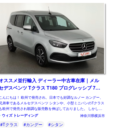
オススメ並行輸入 ディーラー中古車在庫｜メル
セデスベンツ Tクラス T180 プログレッシブ 7AT
左ハンドル
こんにちは！ 欧州で発売され、日本でも好調なルノー カングー、
兄弟車であるメルセデスベンツ シタンや、小型ミニバンのTクラス
も欧州で発売され順調な販売数を伸ばしておりました。 しかし先
日、メルセデスベンツは小型商用車から […]
ウィズ トレーディング
神奈川県横浜市
#Tクラス
#カングー
#シタン