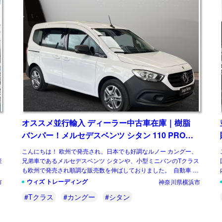
オススメ並行輸入 ディーラー中古車在庫｜樹脂
バンパー！メルセデスベンツ シタン 110 PRO
7AT 左ハンドル
こんにちは！ 欧州で発売され、日本でも好調なルノー カングー、
産
兄弟車であるメルセデスベンツ シタンや、小型ミニバンのTクラス
も欧州で発売され順調な販売数を伸ばしておりました。 自動車 し
かし、メルセデスベンツ […]
ウィズ トレーディング
市
神奈川県横浜市
#Tクラス
#カングー
#シタン