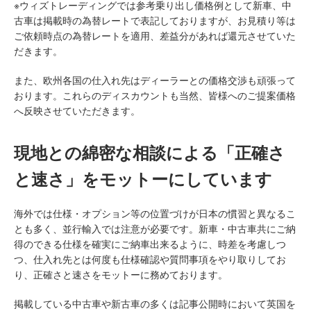
※ウィズトレーディングでは参考乗り出し価格例として新車、中
古車は掲載時の為替レートで表記しておりますが、お見積り等は
ご依頼時点の為替レートを適用、差益分があれば還元させていた
だきます。
また、欧州各国の仕入れ先はディーラーとの価格交渉も頑張って
おります。これらのディスカウントも当然、皆様へのご提案価格
へ反映させていただきます。
現地との綿密な相談による「正確さ
と速さ」をモットーにしています
海外では仕様・オプション等の位置づけが日本の慣習と異なるこ
とも多く、並行輸入では注意が必要です。新車・中古車共にご納
得のできる仕様を確実にご納車出来るように、時差を考慮しつ
つ、仕入れ先とは何度も仕様確認や質問事項をやり取りしてお
り、正確さと速さをモットーに務めております。
掲載している中古車や新古車の多くは記事公開時において英国を