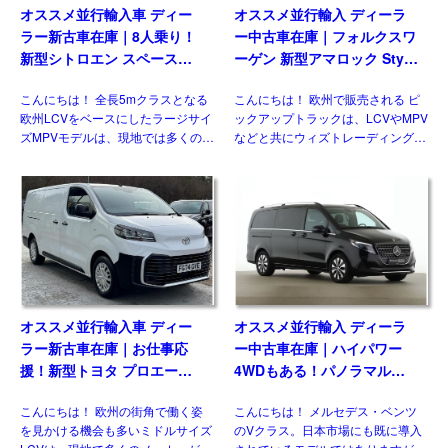
オススメ並行輸入車 ディー
オススメ並行輸入 ディーラ
ラー新古車在庫｜8人乗り！
ー中古車在庫｜フォルクスワ
新型シトロエン スペースツ
ーゲン 新型アマロック Style
アラー Plus 2.2 BlueHDi
2.0TDI 205PS 10AT 右ハン
こんにちは！ 全長5mクラスとなる
こんにちは！ 欧州で販売される ピ
180 M 8AT 左ハンドル
ドル
欧州LCVをベースにしたラージサイ
ックアップトラックは、LCVやMPV
ズMPVモデルは、現地では多くのメ
などと共にウィズトレーディング
ーカーがラインナップする一方、現
（ウィズカーズ）ではお客様からの
状日本市場には正規導入されている
お問い合わせがとても多いジャンル
モデルはありません。そのなかでも
のひとつです。日本ではトヨタ ハ
多くの兄弟車をもつモデ […]
イラックスに続 […]
オススメ並行輸入車 ディー
オススメ並行輸入 ディーラ
ラー新古車在庫｜お仕事応
ー中古車在庫｜ハイパワー
援！新型トヨタ プロエース
4WDもある！パノラマルー
パネルバン 2.0D Icon Long
フ！メルセデスベンツ Vクラ
こんにちは！ 欧州の街角で働く姿
こんにちは！ メルセデス・ベンツ
3人乗り6MT 右ハンドル
ス V300d アバンギャルド ロ
を見かける機会も多いミドルサイズ
のVクラス。日本市場にも既に導入
ング 4Matic 9G-Tronic 左ハ