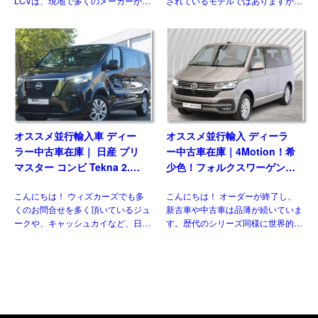
LCVは、現地で多くのメーカーがラ
されているモデルではありますが、
ンドル
インナップしている一方、現時点で
欧州には日本には導入されない魅力
日本市場にひとつも正規導入されて
的な仕様があるのをご存じですか？
おりません。そのなかでも欧州で高
新世代ダウンサイジングユニットに
い評価を得ている国産メーカ […]
統一、クラス最強となるパワ […]
オススメ並行輸入車 ディー
オススメ並行輸入 ディーラ
ラー中古車在庫｜ 日産 プリ
ー中古車在庫｜4Motion！希
マスター コンビ Tekna 2.0
少色！フォルクスワーゲン
dCi170 L1 EDC 8人乗り 左
T6.1 マルチバン Generation
こんにちは！ ウィズカーズでも多
こんにちは！ オーダーが終了し、
ハンドル
Six SWB 2.0TDI 204PS 7人
くのお問合せを多く頂いているジュ
新古車や中古車は品薄が続いていま
乗り 7DSG 左ハンドル
ークや、キャッシュカイなど、日本
す。歴代のシリーズ同様に世界的に
には導入されない欧州日産のモデル
人気のある車なので、納得の状態で
がいくつもあります。 自動車 日産
す。今回ご紹介させていただくの
のLCV、NV300（NISSAN NV300
は、フェイスリフト後のT6.1 乗用
[…]
グレード、マルチ&nbsp […]