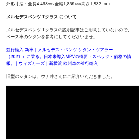
外形寸法：全長4,498㎜×全幅1,859㎜×高さ1,832 mm
メルセデスベンツ Tクラス について
メルセデスベンツ Tクラスの説明記事はご用意していないので、
ベース車のシタンを参考にしてくださいませ。
並行輸入 新車｜メルセデス・ベンツ シタン・ツアラー
（2021-）に乗る。日本未導入MPVの概要・スペック・価格の情
報。 | ウィズカーズ｜新横浜 欧州車の並行輸入
旧型のシタンは、ウナ丼さんにご紹介いただきました。