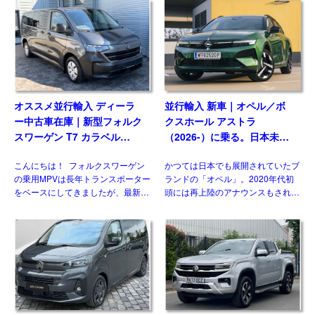
合わせおよび並行輸入実績の多いジ
vRS(Skoda Octavia vRS）です。
ャンルのひとつです。& […]
グレード追加で […]
オススメ並行輸入 ディーラ
並行輸入 新車｜オペル／ボ
ー中古車在庫｜新型フォルク
クスホール アストラ
スワーゲン T7 カラベル
（2026-）に乗る。日本未導
2.0TDI 150PS 9人乗り LWB
入ハッチバック／ワゴンの概
こんにちは！ フォルクスワーゲン
かつては日本でも展開されていたブ
8AT 左ハンドル
要・スペック・価格の情報。
の乗用MPVは長年トランスポーター
ランドの「オペル」。2020年代初
をベースにしてきましたが、最新の
頭には再上陸のアナウンスもされま
第7世代では大きな動きがありまし
したが、現時点で展開はされており
た。マルチバンやカリフォルニアが
ません。一方欧州では積極的なモデ
乗用車系プラットフォームを採用し
ル展開を行っており、ベストセラー
たモデルとして […]
の基幹モデルがフェイスリフ […]