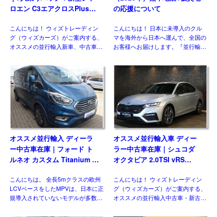
ロエン C3エアクロスPlus
の応援について
PureTech100 左ハンドル
こんにちは！ ウィズトレーディン
こんにちは！ 日本に未導入のクル
6MT
グ（ウィズカーズ）がご案内する、
マを海外から日本へ運んで、全国の
オススメの並行輸入新車、中古車・
お客様へお届けします。『並行輸入
新古車。新世代シトロエンの方向性
あれこれ』では、輸送や国内での検
を示したコンセプトモデル「Oli」
査、保険、保証などのお話はしてき
の発表以降、ラインナップの各モデ
ました(過去ブログ参照)。今回は並
ルが順次世代交代を進めてい […]
行輸入車 ブログ｜令和8年 […]
オススメ並行輸入 ディーラ
オススメ並行輸入車 ディー
ー中古車在庫｜フォード ト
ラー中古車在庫｜シュコダ
ルネオ カスタム Titanium X
オクタビア 2.0TSI vRS
2.0 6AT L2ロング ８人乗り
7DSG 右ハンドル
こんにちは。 全長5mクラスの欧州
こんにちは！ ウィズトレーディン
左ハンドル
LCVベースをしたMPVは、日本に正
グ（ウィズカーズ）がご案内する、
規導入されていないモデルが多数を
オススメの並行輸入中古車・新古
占めますが、ウィズカーズ（ウィズ
車。今回ご紹介するのは、日本未導
トレーディング）でもお客様の問い
入のシュコダ オクタビア