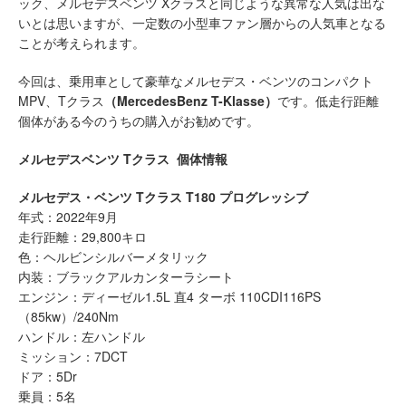
ック、メルセデスベンツ Xクラスと同じような異常な人気は出な
いとは思いますが、一定数の小型車ファン層からの人気車となる
ことが考えられます。
今回は、乗用車として豪華なメルセデス・ベンツのコンパクト
MPV、Tクラス
（MercedesBenz T-Klasse）
です。低走行距離
個体がある今のうちの購入がお勧めです。
メルセデスベンツ Tクラス 個体情報
メルセデス・ベンツ Tクラス T180 プログレッシブ
年式：2022年9月
走行距離：29,800キロ
色：ヘルビンシルバーメタリック
内装：ブラックアルカンターラシート
エンジン：ディーゼル1.5L 直4 ターボ 110CDI116PS
（85kw）/240Nm
ハンドル：左ハンドル
ミッション：7DCT
ドア：5Dr
乗員：5名