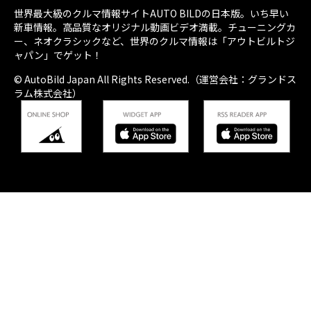
世界最大級のクルマ情報サイトAUTO BILDの日本版。いち早い
新車情報。高品質なオリジナル動画ビデオ満載。チューニングカ
ー、ネオクラシックなど、世界のクルマ情報は「アウトビルトジ
ャパン」でゲット！
© AutoBild Japan All Rights Reserved.（運営会社：グランドス
ラム株式会社）