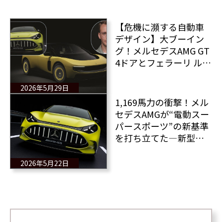
【危機に瀕する自動車
デザイン】大ブーイン
グ！メルセデスAMG GT
4ドアとフェラーリ ルー
チェが世界中で大論争
を巻き起こしている！
2026年5月29日
1,169馬力の衝撃！メル
セデスAMGが“電動スー
パースポーツ”の新基準
を打ち立てた―新型
「Mercedes-AMG GT 4-
Door Coupé」登場
2026年5月22日