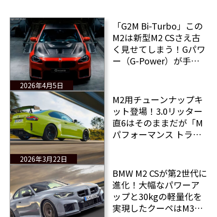
「G2M Bi-Turbo」この
M2は新型M2 CSさえ古
く見せてしまう！Gパワ
ー（G-Power）が手が
けた700馬力のBMW M2
2026年4月5日
M2用チューンナップキ
ット登場！3.0リッター
直6はそのままだが「M
パフォーマンス トラッ
ク キット」によりBMW
M2はよりシャープな外
2026年3月22日
観に！
BMW M2 CSが第2世代に
進化！大幅なパワーア
ップと30kgの軽量化を
実現したクーペはM3並