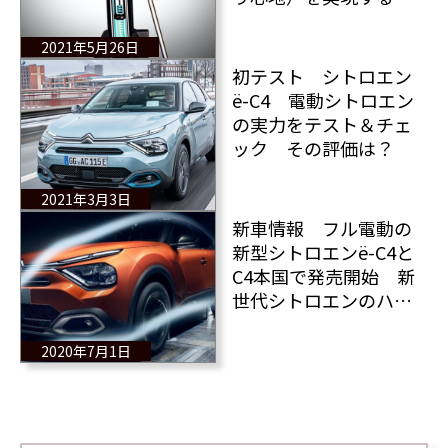
説の“ハイドロニューマ
チック”の現代的解釈
2021年5月26日
初テスト シトロエン
ë-C4 電動シトロエン
の実力をテスト＆チェ
ック その評価は？
2021年3月3日
新車情報 フル電動の
新型シトロエンë-C4と
C4本国で発売開始 新
世代シトロエンのハッ
チバック登場！
2020年7月1日