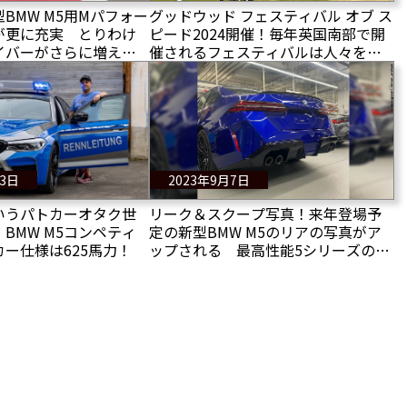
BMW M5用Mパフォー
グッドウッド フェスティバル オブ ス
が更に充実 とりわけ
ピード2024開催！毎年英国南部で開
イバーがさらに増えて
催されるフェスティバルは人々を魅
了する！
13日
2023年9月7日
いうパトカーオタク世
リーク＆スクープ写真！来年登場予
BMW M5コンペティ
定の新型BMW M5のリアの写真がア
ー仕様は625馬力！
ップされる 最高性能5シリーズの最
新情報！