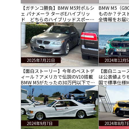
【ガチンコ勝負】BMW M5対ポルシ
BMW M5（
ェ パナメーラ ターボEハイブリッ
ものか？テス
ド どちらのハイブリッドスポーツ
全情報をお届
カーがより優れているか？
2025年7月21日
2024年12月
【面白ストーリー】今年のベストデ
【面白ニュース
ィール？アメリカで伝説のV10搭載
は公表値より
BMW M5がたったの30万円以下で購
国で標準仕様
入された なんで？その理由と
800馬力を超
は・・・
2024年9月7日
2024年8月7