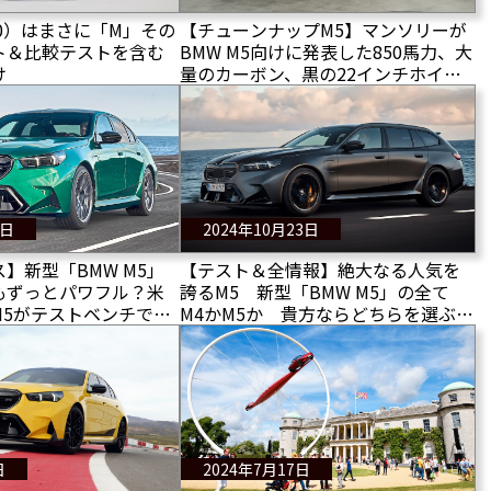
G90）はまさに「M」その
【チューンナップM5】マンソリーが
ト＆比較テストを含む
BMW M5向けに発表した850馬力、大
け
量のカーボン、黒の22インチホイー
ル、トリプルマフラーが賛否両論を
呼んでいる！
5日
2024年10月23日
】新型「BMW M5」
【テスト＆全情報】絶大なる人気を
もずっとパワフル？米
誇るM5 新型「BMW M5」の全て
M5がテストベンチで
M4かM5か 貴方ならどちらを選ぶ？
える数値を記録！
伝統的な純粋主義者なら・・・
日
2024年7月17日