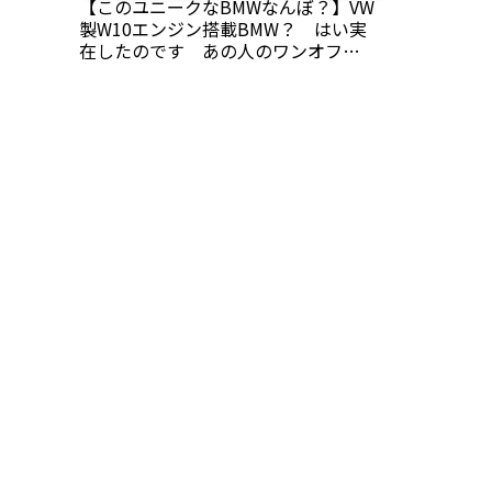
【このユニークなBMWなんぼ？】VW
製W10エンジン搭載BMW？ はい実
在したのです あの人のワンオフモ
デル BMW M5物語