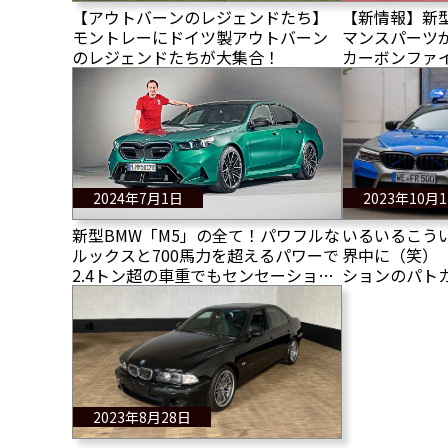
【アウトバーンのレジェンドたち】
【新情報】新型
モントレーにドイツ製アウトバーン
マンスパーツ
のレジェンドたちが大集合！
カーボンファ
いる！
2024年7月1日
2023年10月
新型BMW「M5」の全て！パワフルな
いるいるこう
ルックスと700馬力を超えるパワーで
界中に（笑） 
2.4トン超の車重でもセンセーショナ
ションのパトカ
ルな新型M5！
2023年8月28日