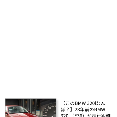
【このBMW 320iなん
ぼ？】28年前のBMW
320i（E36）が走行距離