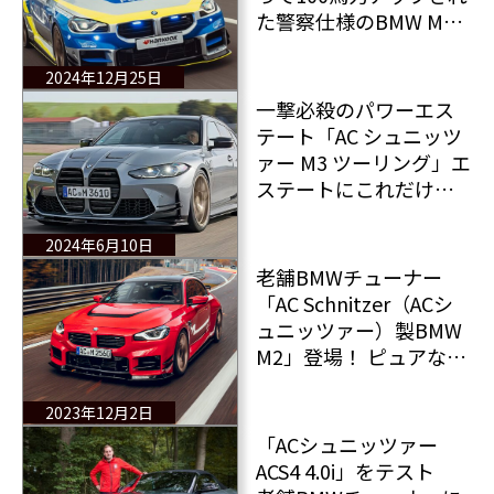
た警察仕様のBMW M2
クーペがエッセンモー
ターショーでお披露
2024年12月25日
目！
一撃必殺のパワーエス
テート「AC シュニッツ
ァー M3 ツーリング」エ
ステートにこれだけの
パフォーマンス！
2024年6月10日
老舗BMWチューナー
「AC Schnitzer（ACシ
ュニッツァー）製BMW
M2」登場！ ピュアなレ
ーシングルックでエク
ストリームがさらにエ
2023年12月2日
クストリームに
「ACシュニッツァー
ACS4 4.0i」をテスト