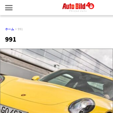
ホーム
991
991