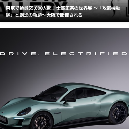
東京で動員55,000人超！士郎正宗の世界展 ～「攻殻機動
隊」と創造の軌跡～大阪で開催される