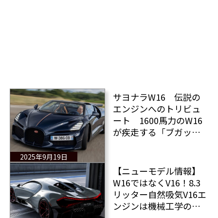
サヨナラW16 伝説の
エンジンへのトリビュ
ート 1600馬力のW16
が疾走する「ブガッテ
ィ ミストラル」のオー
プンカーバージョンに
2025年9月19日
試乗！
【ニューモデル情報】
W16ではなくV16！8.3
リッター自然吸気V16エ
ンジンは機械工学の芸
術への愛の宣言だ！ブ