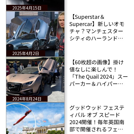
ガッティ トゥールビヨ
2025年4月15日
ン発進！
【Superstar＆
Supercar】新しいオモ
チャ？マンチェスター
シティのハーランドが6
億6千万円の「ブガッテ
ィ トゥールビヨン」を
2025年4月2日
自分へのご褒美に購
【60枚超の画像】掛け
入！
値なしに楽しんで！
「The Quail 2024」スー
パーカー＆ハイパーカ
ー勢ぞろい@モントレ
ー カリフォルニア
2024年8月24日
グッドウッド フェステ
ィバル オブ スピード
2024開催！毎年英国南
部で開催されるフェス