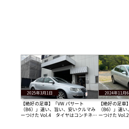
2025年3月1日
2024年11月
【絶好の足車】「VW パサート
【絶好の足車】
（B6）」速い、旨い、安いクルマみ
（B6）」速
ーつけた Vol.4 タイヤはコンチネン
ーつけた Vol
タル
動