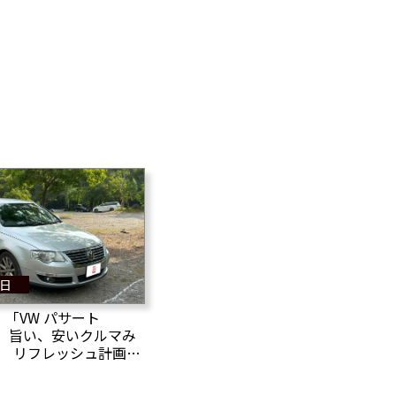
6日
「VW パサート
い、旨い、安いクルマみ
.2 リフレッシュ計画発