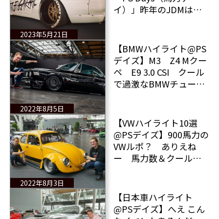
イ）」昨年のJDMはこ
れらの10台が目を引い
た！
2023年5月21日
【BMWハイライト@PS
デイズ】M3 Z4 Mクー
ペ E9 3.0 CSI クール
で過激なBMWチューン
ナップモデル勢ぞろい
2022年8月5日
【VWハイライト10選
@PSデイズ】900馬力の
VWルポ？ ありえね
ー 馬力数＆クールな
外観＆伝説の1台 VW
チューンナップモデル
2022年8月3日
10選
【日本車ハイライト
@PSデイズ】へえ こん