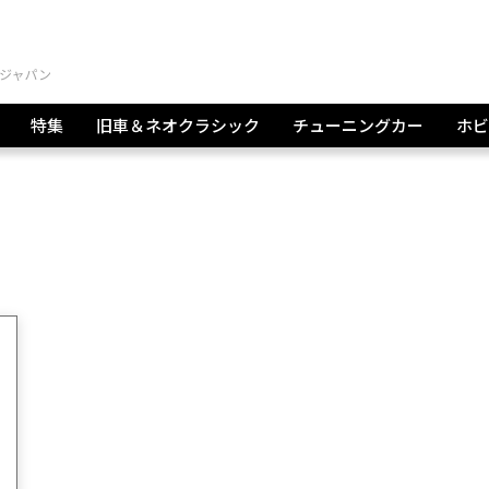
特集
旧車＆ネオクラシック
チューニングカー
ホビ