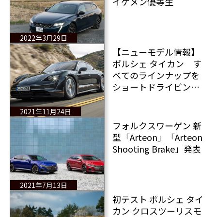
イケメン優等生
2022年3月29日
【ニューモデル情報】
ポルシェ タイカン す
べてのラインナップを
ショートドライビング
インプレッションとデ
ータとともに詳しく紹
2021年11月24日
介
フォルクスワーゲン 新
型「Arteon」「Arteon
Shooting Brake」発表
2021年7月13日
初テスト ポルシェ タイ
カン クロスツーリスモ