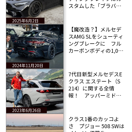
スタムした「ブラバス
GTSロケット」はチュー
ニングカーの域を超え
2025年6月2日
た！
【魔改造？】メルセデ
スAMG SLをシューティ
ングブレークに フル
カーボンボディの1,000
馬力2ドアクーペ ブラ
バス ロケットGTSと
2024年11月20日
は？
7代目新型メルセデスE
クラス エステート（S
214）に関する全情
報！ アッパーミドル
エステートの覇権は安
泰か？
2023年6月26日
クラス1番のカッコよ
さ プジョー 508 SWは