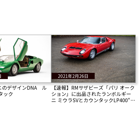
日
2021年2月26日
のデザインDNA ル
【速報】RMサザビーズ「パリ オーク
タック
ション」に出品されたランボルギー
ニ ミウラSVとカウンタックLP400“ペ
リスコーピオ”の2台 その落札価格
は？