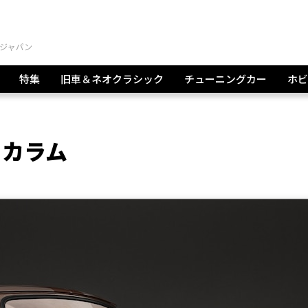
特集
旧車＆ネオクラシック
チューニングカー
ホビ
 カラム