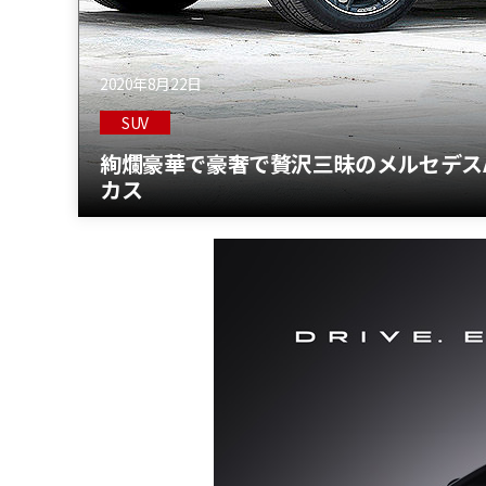
2020年8月22日
SUV
絢爛豪華で豪奢で贅沢三昧のメルセデスAM
カス