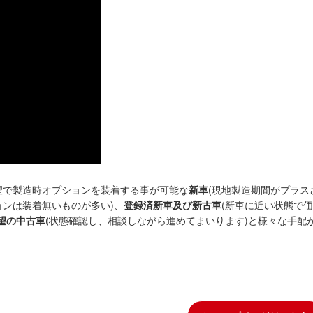
望で製造時オプションを装着する事が可能な
新車
(現地製造期間がプラス
ョンは装着無いものが多い)、
登録済新車及び新古車
(新車に近い状態で
望の中古車
(状態確認し、相談しながら進めてまいります)と様々な手配